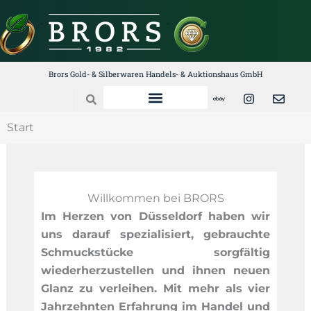
Zum
Inhalt
springen
Brors Gold- & Silberwaren Handels- & Auktionshaus GmbH
E
I
E
Search
b
n
n
a
s
v
y
t
e
Start
a
l
g
o
r
p
a
e
m
Willkommen bei BRORS
Im Herzen von Düsseldorf haben wir
uns darauf spezialisiert, gebrauchte
Schmuckstücke sorgfältig
wiederherzustellen und ihnen neuen
Glanz zu verleihen. Mit mehr als vier
Jahrzehnten Erfahrung im Handel und