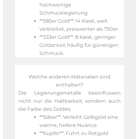
hochwertige
Schmucklegierung.
**585er Gold**: 14 Karat, weit
verbreitet, preiswerter als 750er.
**333er Gold**: 8 Karat, geringer
Goldanteil, häufig für günstigen
Schmuck.
Welche anderen Materialien sind
enthalten?
Die Legierungsmetalle beeinflussen
nicht nur die Haltbarkeit, sondern auch
die Farbe des Goldes:
**Silber**: Verleiht Gelbgold eine
warme, hellere Nuance.
**Kupfer**: Führt zu Rotgold