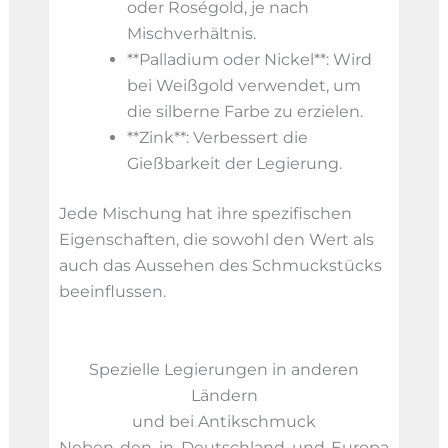
oder Roségold, je nach
Mischverhältnis.
**Palladium oder Nickel**: Wird
bei Weißgold verwendet, um
die silberne Farbe zu erzielen.
**Zink**: Verbessert die
Gießbarkeit der Legierung.
Jede Mischung hat ihre spezifischen
Eigenschaften, die sowohl den Wert als
auch das Aussehen des Schmuckstücks
beeinflussen.
Spezielle Legierungen in anderen
Ländern
und bei Antikschmuck
Neben den in Deutschland und Europa