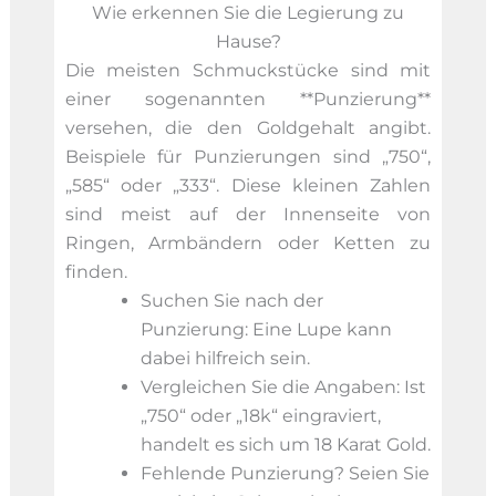
Wie erkennen Sie die Legierung zu
Hause?
Die meisten Schmuckstücke sind mit
einer sogenannten **Punzierung**
versehen, die den Goldgehalt angibt.
Beispiele für Punzierungen sind „750“,
„585“ oder „333“. Diese kleinen Zahlen
sind meist auf der Innenseite von
Ringen, Armbändern oder Ketten zu
finden.
Suchen Sie nach der
Punzierung: Eine Lupe kann
dabei hilfreich sein.
Vergleichen Sie die Angaben: Ist
„750“ oder „18k“ eingraviert,
handelt es sich um 18 Karat Gold.
Fehlende Punzierung? Seien Sie