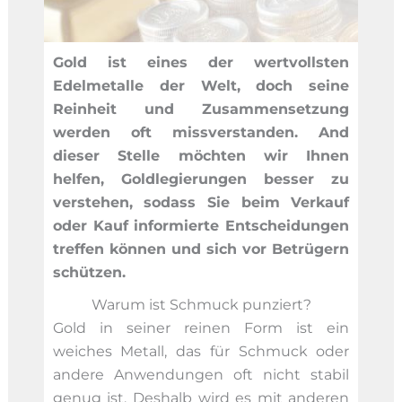
Gold ist eines der wertvollsten
Edelmetalle der Welt, doch seine
Reinheit und Zusammensetzung
werden oft missverstanden. And
dieser Stelle möchten wir Ihnen
helfen, Goldlegierungen besser zu
verstehen, sodass Sie beim Verkauf
oder Kauf informierte Entscheidungen
treffen können und sich vor Betrügern
schützen.
Warum ist Schmuck punziert?
Gold in seiner reinen Form ist ein
weiches Metall, das für Schmuck oder
andere Anwendungen oft nicht stabil
genug ist. Deshalb wird es mit anderen