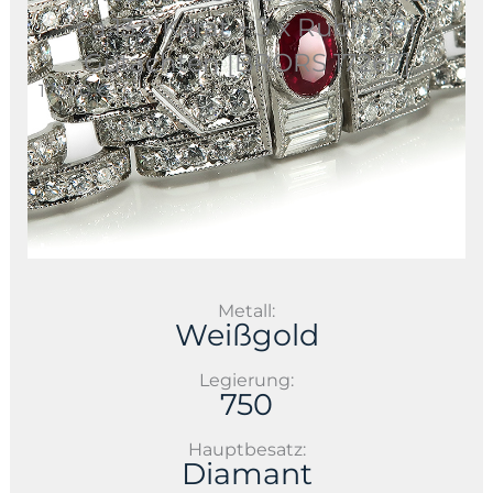
ca.13,2 Karat + 3 x Rubin IGI
Gutachten [BRORS 17267]
17.500 €
Metall:
Weißgold
Legierung:
750
Hauptbesatz:
Diamant