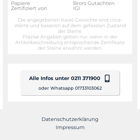
Papiere
Brors Gutachten
Zertifiziert von
IGI
Die angegebenen Karat-Gewichte sind circa-
Werte und basieren auf dem gefassten Zustand
der Steine.
Präzise Angaben gelten nur, wenn in der
Artikelbeschreibung entsprechende Zertifikate
der Steine erwähnt werden.
Alle Infos unter 0211 371900
oder Whatsapp 01733103062
Datenschutzerklärung
Impressum