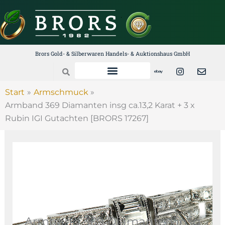
Zum
Inhalt
springen
Brors Gold- & Silberwaren Handels- & Auktionshaus GmbH
E
I
E
Search
b
n
n
a
s
v
y
t
e
Start
Armschmuck
a
l
Armband 369 Diamanten insg ca.13,2 Karat + 3 x
g
o
r
p
Rubin IGI Gutachten [BRORS 17267]
a
e
m
Armband 369 Diamanten insg