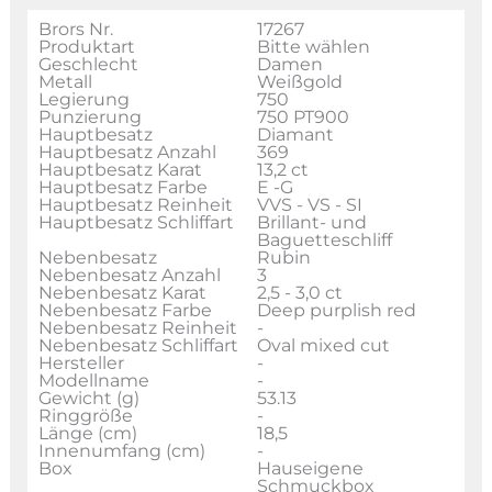
Brors Nr.
17267
Produktart
Bitte wählen
Geschlecht
Damen
Metall
Weißgold
Legierung
750
Punzierung
750 PT900
Hauptbesatz
Diamant
Hauptbesatz Anzahl
369
Hauptbesatz Karat
13,2 ct
Hauptbesatz Farbe
E -G
Hauptbesatz Reinheit
VVS - VS - SI
Hauptbesatz Schliffart
Brillant- und
Baguetteschliff
Nebenbesatz
Rubin
Nebenbesatz Anzahl
3
Nebenbesatz Karat
2,5 - 3,0 ct
Nebenbesatz Farbe
Deep purplish red
Nebenbesatz Reinheit
-
Nebenbesatz Schliffart
Oval mixed cut
Hersteller
-
Modellname
-
Gewicht (g)
53.13
Ringgröße
-
Länge (cm)
18,5
Innenumfang (cm)
-
Box
Hauseigene
Schmuckbox