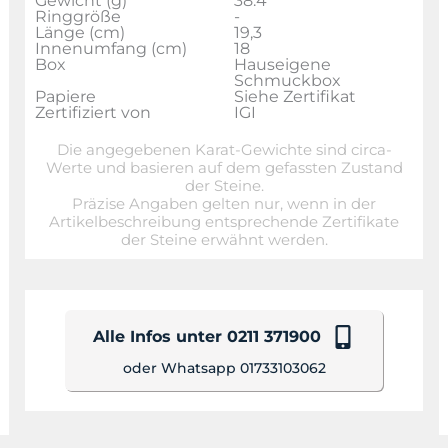
Gewicht (g)
38.4
Ringgröße
-
Länge (cm)
19,3
Innenumfang (cm)
18
Box
Hauseigene
Schmuckbox
Papiere
Siehe Zertifikat
Zertifiziert von
IGI
Die angegebenen Karat-Gewichte sind circa-
Werte und basieren auf dem gefassten Zustand
der Steine.
Präzise Angaben gelten nur, wenn in der
Artikelbeschreibung entsprechende Zertifikate
der Steine erwähnt werden.
Alle Infos unter 0211 371900
oder Whatsapp 01733103062