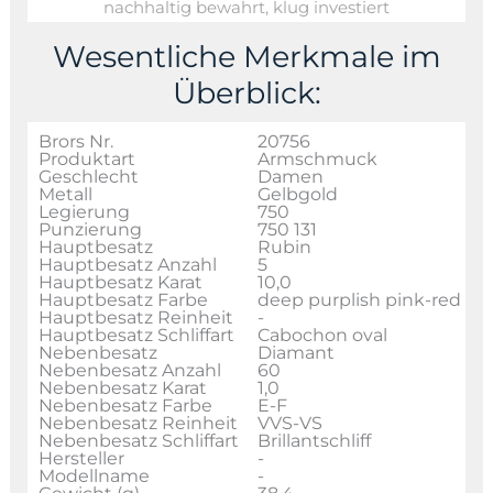
nachhaltig bewahrt, klug investiert
Wesentliche Merkmale im
Überblick:
Brors Nr.
20756
Produktart
Armschmuck
Geschlecht
Damen
Metall
Gelbgold
Legierung
750
Punzierung
750 131
Hauptbesatz
Rubin
Hauptbesatz Anzahl
5
Hauptbesatz Karat
10,0
Hauptbesatz Farbe
deep purplish pink-red
Hauptbesatz Reinheit
-
Hauptbesatz Schliffart
Cabochon oval
Nebenbesatz
Diamant
Nebenbesatz Anzahl
60
Nebenbesatz Karat
1,0
Nebenbesatz Farbe
E-F
Nebenbesatz Reinheit
VVS-VS
Nebenbesatz Schliffart
Brillantschliff
Hersteller
-
Modellname
-