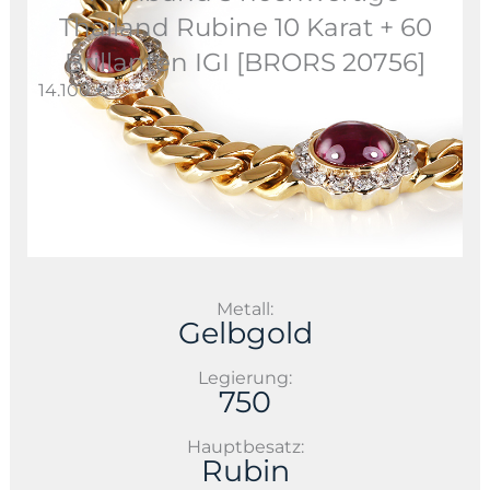
Thailand Rubine 10 Karat + 60
Brillanten IGI [BRORS 20756]
14.100 €
Metall:
Gelbgold
Legierung:
750
Hauptbesatz:
Rubin