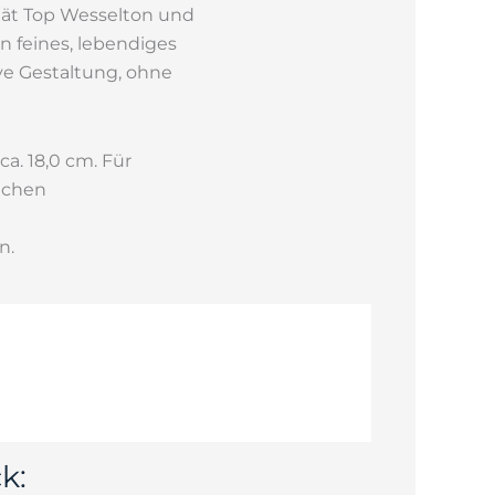
ität Top Wesselton und
 feines, lebendiges
ive Gestaltung, ohne
a. 18,0 cm. Für
lichen
n.
k: