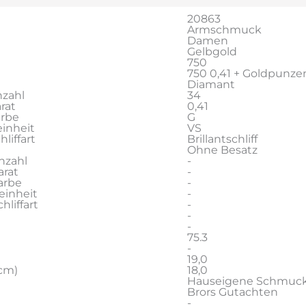
20863
Armschmuck
Damen
Gelbgold
750
750 0,41 + Goldpunze
Diamant
zahl
34
rat
0,41
arbe
G
inheit
VS
liffart
Brillantschliff
Ohne Besatz
nzahl
-
rat
-
arbe
-
einheit
-
liffart
-
-
-
75.3
-
19,0
cm)
18,0
Hauseigene Schmuc
Brors Gutachten
-