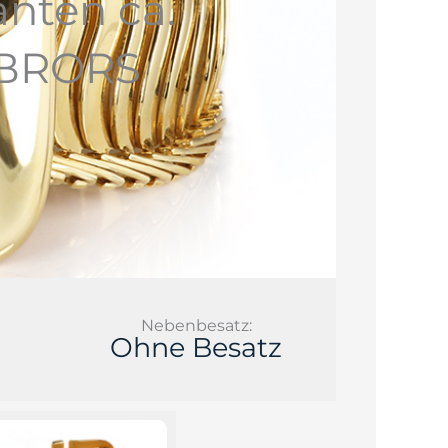
anten ca.
 [BRORS
Nebenbesatz:
Ohne Besatz