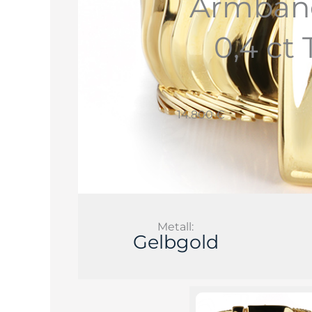
Armband 
0,4 ct
14.800 €
Metall:
Gelbgold