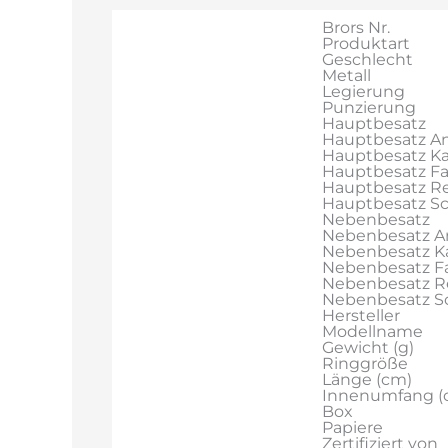
Brors Nr.
Produktart
Geschlecht
Metall
Legierung
Punzierung
Hauptbesatz
Hauptbesatz An
Hauptbesatz Ka
Hauptbesatz F
Hauptbesatz Re
Hauptbesatz Sch
Nebenbesatz
Nebenbesatz A
Nebenbesatz Ka
Nebenbesatz F
Nebenbesatz R
Nebenbesatz Sch
Hersteller
Modellname
Gewicht (g)
Ringgröße
Länge (cm)
Innenumfang (
Box
Papiere
Zertifiziert von