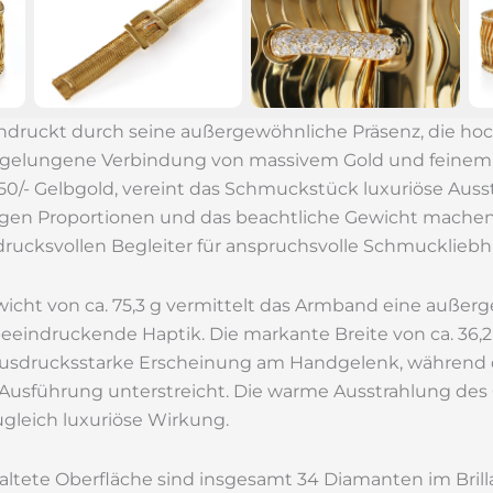
druckt durch seine außergewöhnliche Präsenz, die ho
e gelungene Verbindung von massivem Gold und feinem
50/- Gelbgold, vereint das Schmuckstück luxuriöse Ausst
igen Proportionen und das beachtliche Gewicht mache
rucksvollen Begleiter für anspruchsvolle Schmuckliebh
cht von ca. 75,3 g vermittelt das Armband eine außer
beeindruckende Haptik. Die markante Breite von ca. 36
sdrucksstarke Erscheinung am Handgelenk, während die
usführung unterstreicht. Die warme Ausstrahlung des G
ugleich luxuriöse Wirkung.
altete Oberfläche sind insgesamt 34 Diamanten im Brill