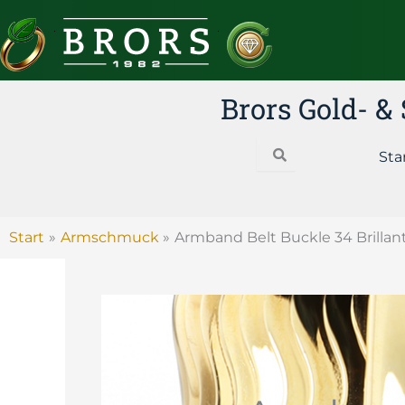
Zum
Inhalt
springen
Brors Gold- 
Search
Sta
Start
Armschmuck
Armband Belt Buckle 34 Brillan