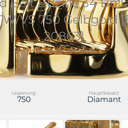
Belt Buckle 34 Brill
 TW/VS 750 Gelbgold
20863]
Legierung:
Hauptbesatz:
750
Diamant