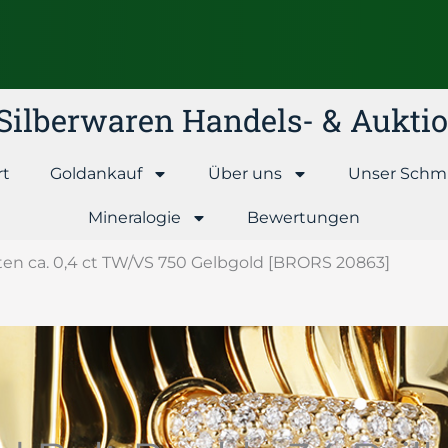
& Silberwaren Handels- & Aukt
rt
Goldankauf
Über uns
Unser Schm
Mineralogie
Bewertungen
ten ca. 0,4 ct TW/VS 750 Gelbgold [BRORS 20863]