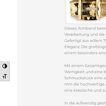
Dieses Armband beein
Verarbeitung und di
Gefertigt aus edlem 7
Eleganz. Die großzüg
einem besonders eind
Mit einem Gesamtgewi
Umschalten auf hohe Kontraste
Wertigkeit und eine 
Schrift vergrößern
Schmuckstück eine au
mm die hochwertige A
eine klassische und z
In die aufwendig gest