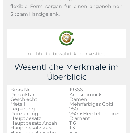
flexible Form sorgen für einen angenehmen
Sitz am Handgelenk.
nachhaltig bewahrt, klug investiert
Wesentliche Merkmale im
Überblick:
Brors Nr.
19366
Produktart
Armschmuck
Geschlecht
Damen
Metall
Mehrfarbiges Gold
Legierung
750
Punzierung
750 + Herstellerpunzen
Hauptbesatz
Diamant
Hauptbesatz Anzahl
116
Hauptbesatz Karat
1,3
Hauptbesatz Farbe
E-F