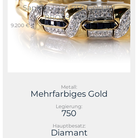
Saphire 1,2 ct. 750 Gold IGI
BRORS 19366]
9.200 €
Metall:
Mehrfarbiges Gold
Legierung:
750
Hauptbesatz:
Diamant