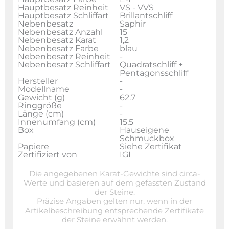
Hauptbesatz Reinheit
VS - VVS
Hauptbesatz Schliffart
Brillantschliff
Nebenbesatz
Saphir
Nebenbesatz Anzahl
15
Nebenbesatz Karat
1,2
Nebenbesatz Farbe
blau
Nebenbesatz Reinheit
-
Nebenbesatz Schliffart
Quadratschliff +
Pentagonsschliff
Hersteller
-
Modellname
-
Gewicht (g)
62.7
Ringgröße
-
Länge (cm)
-
Innenumfang (cm)
15,5
Box
Hauseigene
Schmuckbox
Papiere
Siehe Zertifikat
Zertifiziert von
IGI
Die angegebenen Karat-Gewichte sind circa-
Werte und basieren auf dem gefassten Zustand
der Steine.
Präzise Angaben gelten nur, wenn in der
Artikelbeschreibung entsprechende Zertifikate
der Steine erwähnt werden.