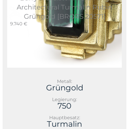
Architectural Turmalin Rubin
Grüngold [BRORS 20571]
9.740 €
Metall:
Grüngold
Legierung:
750
Hauptbesatz:
Turmalin