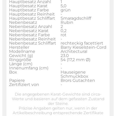
Hauptbesatz Anzahl
1
Hauptbesatz Karat
5,0
Hauptbesatz Farbe
grün
Hauptbesatz Reinheit
-
Hauptbesatz Schliffart
Smaragdschliff
Nebenbesatz
Rubin
Nebenbesatz Anzahl
2
Nebenbesatz Karat
0,2
Nebenbesatz Farbe
rot
Nebenbesatz Reinheit
-
Nebenbesatz Schliffart
rechteckig facettiert
Hersteller
Barry Kieselstein-Cord
Modellname
Architectural
Gewicht (g)
23.0
Ringgröße
54 (17,2 mm Ø)
Länge (cm)
-
Innenumfang (cm)
-
Box
Hauseigene
Schmuckbox
Papiere
Brors Gutachten
Zertifiziert von
-
Die angegebenen Karat-Gewichte sind circa-
Werte und basieren auf dem gefassten Zustand
der Steine.
Präzise Angaben gelten nur, wenn in der
Artikelbeschreibung entsprechende Zertifikate