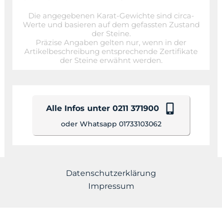
Die angegebenen Karat-Gewichte sind circa-
Werte und basieren auf dem gefassten Zustand
der Steine.
Präzise Angaben gelten nur, wenn in der
Artikelbeschreibung entsprechende Zertifikate
der Steine erwähnt werden.
Alle Infos unter 0211 371900
oder Whatsapp 01733103062
Datenschutzerklärung
Impressum