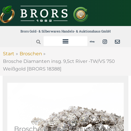
Zum
Inhalt
springen
Brors Gold- & Silberwaren Handels- & Auktionshaus GmbH
E
I
E
Search
b
n
n
a
s
v
y
t
e
Start
Broschen
a
l
Brosche Diamanten insg. 9,5ct River -TW/VS 750
g
o
r
p
Weißgold [BRORS 18388]
a
e
m
Brosche Diamanten insg. 9,5ct