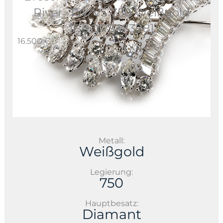
River -TW/VS 750 Weißgold
[BRORS 18388]
16.500 €
Metall:
Weißgold
Legierung:
750
Hauptbesatz:
Diamant