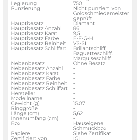
Legierung
750
Punzierung
Nicht punziert, von
Goldschmiedemeister
geprüft
Hauptbesatz
Diamant
Hauptbesatz Anzahl
86
Hauptbesatz Karat
9,5
Hauptbesatz Farbe
E-F-G-H
Hauptbesatz Reinheit
VS-SI
Hauptbesatz Schliffart
Brillantschliff,
Baguetteschliff,
Marquiseschliff
Nebenbesatz
Ohne Besatz
Nebenbesatz Anzahl
-
Nebenbesatz Karat
-
Nebenbesatz Farbe
-
Nebenbesatz Reinheit
-
Nebenbesatz Schliffart
-
Hersteller
-
Modellname
-
Gewicht (g)
15.07
Ringgröße
-
Länge (cm)
5,62
Innenumfang (cm)
-
Box
Hauseigene
Schmuckbox
Papiere
Siehe Zertifikat
Zertifiziert von
IGI