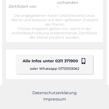
vorhanden
Zertifiziert von
-
Die angegebenen Karat-Gewichte sind circa-
Werte und basieren auf dem gefassten Zustand
der Steine.
Präzise Angaben gelten nur, wenn in der
Artikelbeschreibung entsprechende Zertifikate
der Steine erwähnt werden.
Alle Infos unter 0211 371900
oder Whatsapp 01733103062
Datenschutzerklärung
Impressum