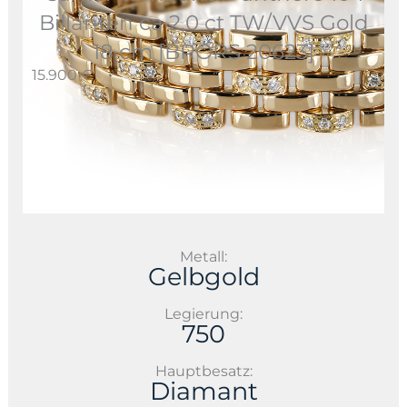
Billanten ca 2,0 ct TW/VVS Gold
18 cm [BRORS 20623]
15.900 €
Metall:
Gelbgold
Legierung:
750
Hauptbesatz:
Diamant