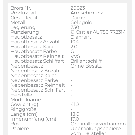
Brors Nr.
20623
Produktart
Armschmuck
Geschlecht
Damen
Metall
Gelbgold
Legierung
750
Punzierung
© Cartier AU750 772314
Hauptbesatz
Diamant
Hauptbesatz Anzahl
104
Hauptbesatz Karat
2,0
Hauptbesatz Farbe
G
Hauptbesatz Reinheit
VVS
Hauptbesatz Schliffart
Brillantschliff
Nebenbesatz
Ohne Besatz
Nebenbesatz Anzahl
-
Nebenbesatz Karat
-
Nebenbesatz Farbe
-
Nebenbesatz Reinheit
-
Nebenbesatz Schliffart
-
Hersteller
-
Modellname
-
Gewicht (g)
41.2
Ringgröße
-
Länge (cm)
18,0
Innenumfang (cm)
17,0
Box
Originalbox vorhanden
Papiere
Überholungspapiere
vom Hersteller