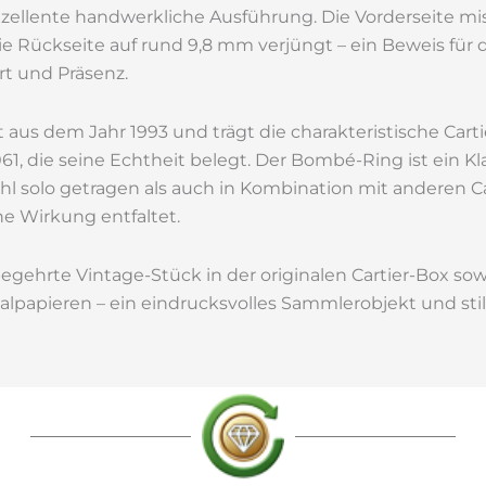
xzellente handwerkliche Ausführung. Die Vorderseite mi
ie Rückseite auf rund 9,8 mm verjüngt – ein Beweis für 
t und Präsenz.
aus dem Jahr 1993 und trägt die charakteristische Cart
 die seine Echtheit belegt. Der Bombé-Ring ist ein Kla
hl solo getragen als auch in Kombination mit anderen Ca
 Wirkung entfaltet.
 begehrte Vintage-Stück in der originalen Cartier-Box so
alpapieren – ein eindrucksvolles Sammlerobjekt und st