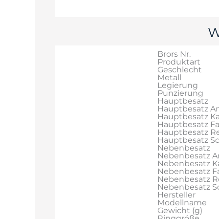
W
Brors Nr.
Produktart
Geschlecht
Metall
Legierung
Punzierung
Hauptbesatz
Hauptbesatz An
Hauptbesatz Ka
Hauptbesatz F
Hauptbesatz Re
Hauptbesatz Sch
Nebenbesatz
Nebenbesatz A
Nebenbesatz Ka
Nebenbesatz F
Nebenbesatz R
Nebenbesatz Sch
Hersteller
Modellname
Gewicht (g)
Ringgröße