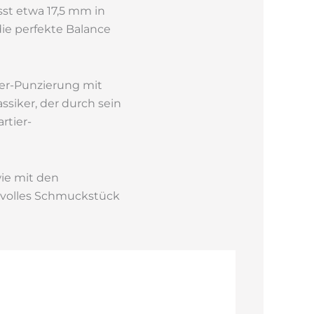
sst etwa 17,5 mm in
die perfekte Balance
ier-Punzierung mit
ssiker, der durch sein
rtier-
wie mit den
ilvolles Schmuckstück