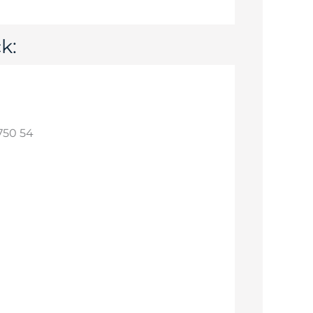
k:
750 54