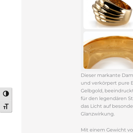
Dieser markante Dame
und verkörpert pure E
Gelbgold, beeindruckt
Umschalten auf hohe Kontraste
für den legendären St
das Licht auf besonde
Schrift vergrößern
Glanzwirkung.
Mit einem Gewicht vo