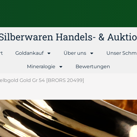
& Silberwaren Handels- & Aukt
rt
Goldankauf
Über uns
Unser Schm
Mineralogie
Bewertungen
Gelbgold Gold Gr 54 [BRORS 20499]