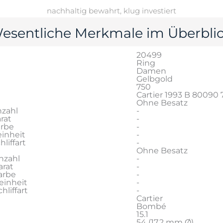
nachhaltig bewahrt, klug investiert
esentliche Merkmale im Überblic
20499
Ring
Damen
Gelbgold
750
Cartier 1993 B 80090 
Ohne Besatz
zahl
-
rat
-
arbe
-
inheit
-
liffart
-
Ohne Besatz
nzahl
-
rat
-
arbe
-
einheit
-
liffart
-
Cartier
Bombé
15.1
54 (17,2 mm Ø)