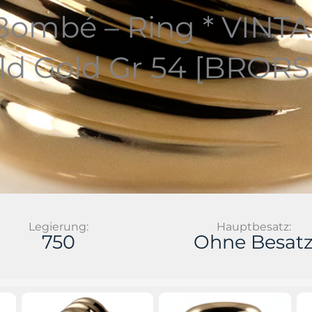
 Bombé – Ring * VINTA
ld Gold Gr 54 [BRORS
Legierung:
Hauptbesatz:
750
Ohne Besat