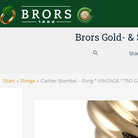
Zum
Inhalt
springen
Brors Gold- 
Search
Sta
Start
Ringe
Cartier Bombé – Ring * VINTAGE * 750 