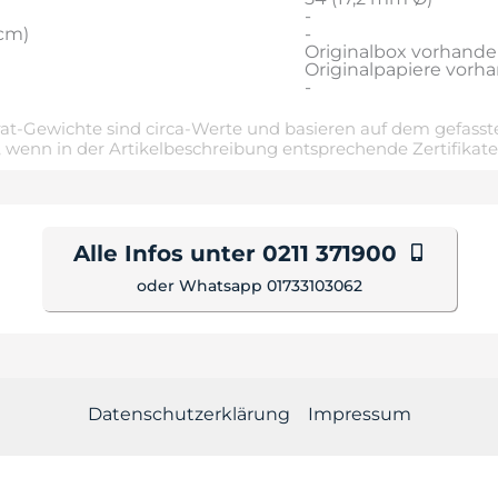
-
cm)
-
Originalbox vorhand
Originalpapiere vorh
-
t-Gewichte sind circa-Werte und basieren auf dem gefasste
 wenn in der Artikelbeschreibung entsprechende Zertifikat
Alle Infos unter 0211 371900
oder Whatsapp 01733103062
Datenschutzerklärung
Impressum