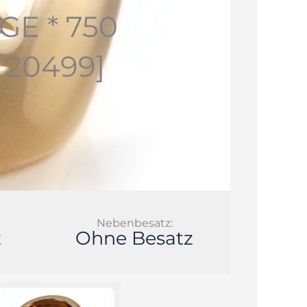
GE * 750
 20499]
Nebenbesatz:
z
Ohne Besatz