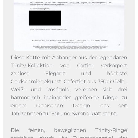
Diese Kette mit Anhänger aus der legendären
Trinity-Kollektion von Cartier verkörpert
zeitlose Eleganz und höchste
Goldschmiedekunst. Gefertigt aus 750er Gelb-,
Weiß- und Roségold, vereinen sich drei
harmonisch ineinander greifende Ringe zu
einem ikonischen Design, das seit
Jahrzehnten für Stil und Symbolkraft steht.
Die feinen, beweglichen Trinity-Ringe