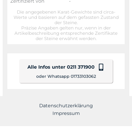
Zertifiziert von
-
Die angegebenen Karat-Gewichte sind circa-
Werte und basieren auf dem gefassten Zustand
der Steine.
Präzise Angaben gelten nur, wenn in der
Artikelbeschreibung entsprechende Zertifikate
der Steine erwähnt werden.
Alle Infos unter 0211 371900
oder Whatsapp 01733103062
Datenschutzerklärung
Impressum