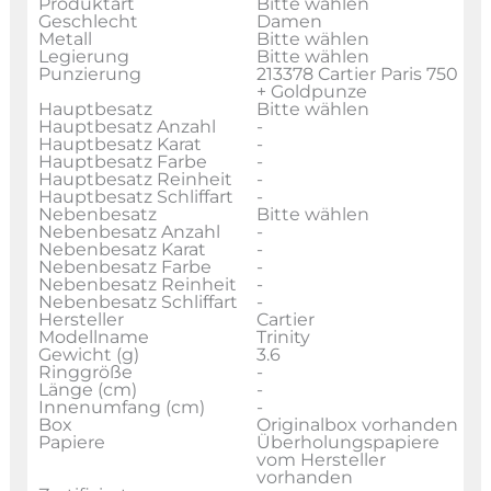
Produktart
Bitte wählen
Geschlecht
Damen
Metall
Bitte wählen
Legierung
Bitte wählen
Punzierung
213378 Cartier Paris 750
+ Goldpunze
Hauptbesatz
Bitte wählen
Hauptbesatz Anzahl
-
Hauptbesatz Karat
-
Hauptbesatz Farbe
-
Hauptbesatz Reinheit
-
Hauptbesatz Schliffart
-
Nebenbesatz
Bitte wählen
Nebenbesatz Anzahl
-
Nebenbesatz Karat
-
Nebenbesatz Farbe
-
Nebenbesatz Reinheit
-
Nebenbesatz Schliffart
-
Hersteller
Cartier
Modellname
Trinity
Gewicht (g)
3.6
Ringgröße
-
Länge (cm)
-
Innenumfang (cm)
-
Box
Originalbox vorhanden
Papiere
Überholungspapiere
vom Hersteller
vorhanden