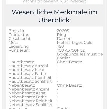
nachhaltig bewahrt, klug investiert
Wesentliche Merkmale im
Überblick:
Brors Nr.
20605
Produktart
Ring
Geschlecht
Damen
Metall
Mehrfarbiges Gold
Legierung
750
Punzierung
750 A5750F 52,
Goldpunze, les must de
Cartier
Hauptbesatz
Ohne Besatz
Hauptbesatz Anzahl
-
Hauptbesatz Karat
-
Hauptbesatz Farbe
-
Hauptbesatz Reinheit
-
Hauptbesatz Schliffart
-
Nebenbesatz
Ohne Besatz
Nebenbesatz Anzahl
-
Nebenbesatz Karat
-
Nebenbesatz Farbe
-
Nebenbesatz Reinheit
-
Nebenbesatz Schliffart
-
Hersteller
Cartier