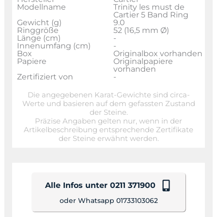
Modellname
Trinity les must de
Cartier 5 Band Ring
Gewicht (g)
9.0
Ringgröße
52 (16,5 mm Ø)
Länge (cm)
-
Innenumfang (cm)
-
Box
Originalbox vorhanden
Papiere
Originalpapiere
vorhanden
Zertifiziert von
-
Die angegebenen Karat-Gewichte sind circa-
Werte und basieren auf dem gefassten Zustand
der Steine.
Präzise Angaben gelten nur, wenn in der
Artikelbeschreibung entsprechende Zertifikate
der Steine erwähnt werden.
Alle Infos unter 0211 371900
oder Whatsapp 01733103062