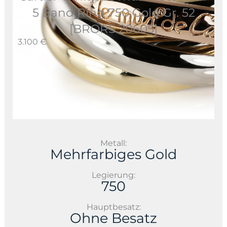
5 Band Ring 750 Gold Gr. 52
[BRORS 20605]
3.100 €
Metall:
Mehrfarbiges Gold
Legierung:
750
Hauptbesatz:
Ohne Besatz