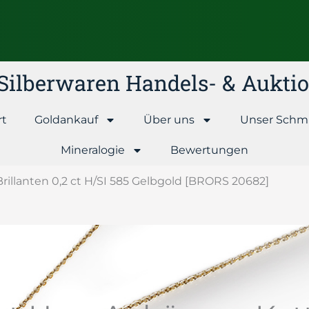
& Silberwaren Handels- & Aukt
rt
Goldankauf
Über uns
Unser Schm
Mineralogie
Bewertungen
rillanten 0,2 ct H/SI 585 Gelbgold [BRORS 20682]