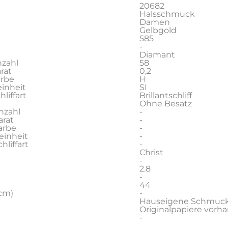
20682
Halsschmuck
Damen
Gelbgold
585
-
Diamant
zahl
58
rat
0,2
arbe
H
inheit
SI
liffart
Brillantschliff
Ohne Besatz
nzahl
-
rat
-
arbe
-
einheit
-
liffart
-
Christ
-
2.8
-
44
cm)
-
Hauseigene Schmuc
Originalpapiere vorh
-