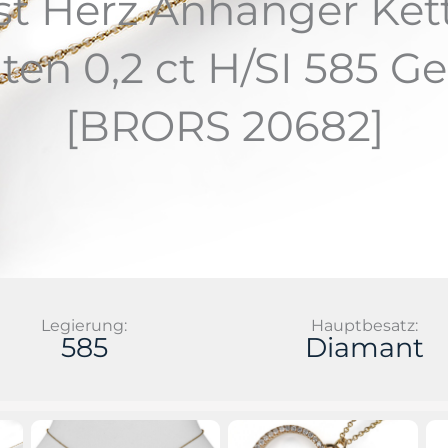
st Herz Anhänger Ket
nten 0,2 ct H/SI 585 G
[BRORS 20682]
Legierung:
Hauptbesatz:
585
Diamant