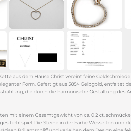
Kette aus dem Hause Christ vereint feine Goldschmiede
 eleganter Form. Gefertigt aus 585/- Gelbgold, entfaltet
strahlung, die durch die harmonische Gestaltung des An
ten mit einem Gesamtgewicht von ca. 0,2 ct. schmück
ges Lichtspiel. Die Steine in der Farbe Wesselton und de
räzisen Brillantschliff und verleihen dem Design eine fei