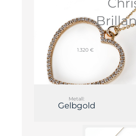
Chri
Brilla
1.320 €
Metall:
Gelbgold