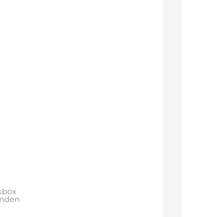
kbox
anden