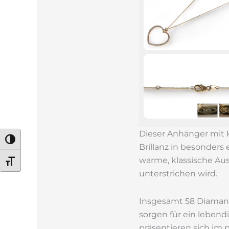
Dieser Anhänger mit 
Umschalten auf hohe Kontraste
Brillanz in besonders
warme, klassische Aus
Schrift vergrößern
unterstrichen wird.
Insgesamt 58 Diaman
sorgen für ein lebendi
präsentieren sich im p