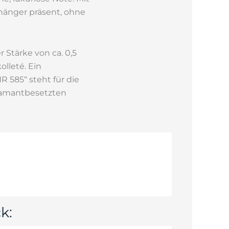
hänger präsent, ohne
 Stärke von ca. 0,5
lleté. Ein
 585“ steht für die
diamantbesetzten
k: