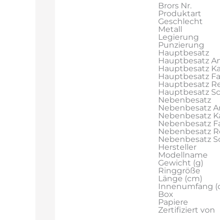
Brors Nr.
Produktart
Geschlecht
Metall
Legierung
Punzierung
Hauptbesatz
Hauptbesatz An
Hauptbesatz Ka
Hauptbesatz F
Hauptbesatz Re
Hauptbesatz Sch
Nebenbesatz
Nebenbesatz A
Nebenbesatz Ka
Nebenbesatz F
Nebenbesatz R
Nebenbesatz Sch
Hersteller
Modellname
Gewicht (g)
Ringgröße
Länge (cm)
Innenumfang (
Box
Papiere
Zertifiziert von