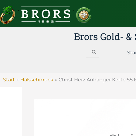
Zum
Inhalt
springen
Brors Gold- 
Search
Sta
Start
Halsschmuck
Christ Herz Anhänger Kette 58 B