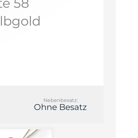
te 58
elbgold
Nebenbesatz:
Ohne Besatz