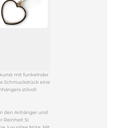
kunst mit funkelnder
 das Schmuckstück eine
hängers stilvoll
en den Anhänger und
r Reinheit SI
ne, luxuriöse Note. Mit