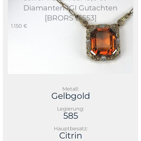
Diamanten IGI Gutachten
[BRORS 16553]
1.150 €
Metall:
Gelbgold
Legierung:
585
Hauptbesatz:
Citrin