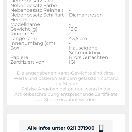
Nebenbesatz Karat
-
Nebenbesatz Farbe
-
Nebenbesatz Reinheit
-
Nebenbesatz Schliffart
Diamantrosen
Hersteller
-
Modellname
-
Gewicht (g)
13.6
Ringgröße
-
Länge (cm)
43,5 cm
Innenumfang (cm)
-
Box
Hauseigene
Schmuckbox
Papiere
Brors Gutachten
Zertifiziert von
IGI
Die angegebenen Karat-Gewichte sind circa-
Werte und basieren auf dem gefassten Zustand
der Steine.
Präzise Angaben gelten nur, wenn in der
Artikelbeschreibung entsprechende Zertifikate
der Steine erwähnt werden.
Alle Infos unter 0211 371900