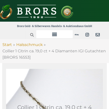
Zum
Inhalt
springen
Brors Gold- & Silberwaren Handels- & Auktionshaus GmbH
E
I
E
Search
b
n
n
a
s
v
y
t
e
Start
Halsschmuck
a
l
Collier 1 Citrin ca. 19,0 ct + 4 Diamanten IGI Gutachten
g
o
r
p
[BRORS 16553]
a
e
m
Collier 1 Citrin ca. 19,0 ct + 4