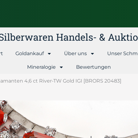
& Silberwaren Handels- & Aukt
rt
Goldankauf
Über uns
Unser Schm
Mineralogie
Bewertungen
 Diamanten 4,6 ct River-TW Gold IGI [BRORS 20483]