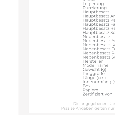
Legierung
Punzierung
Hauptbesatz
Hauptbesatz An
Hauptbesatz Ka
Hauptbesatz F
Hauptbesatz Re
Hauptbesatz Sch
Nebenbesatz
Nebenbesatz A
Nebenbesatz Ka
Nebenbesatz F
Nebenbesatz R
Nebenbesatz Sch
Hersteller
Modellname
Gewicht (g)
Ringgröße
Länge (cm)
Innenumfang (
Box
Papiere
Zertifiziert von
Die angegebenen Kara
Präzise Angaben gelten nur,