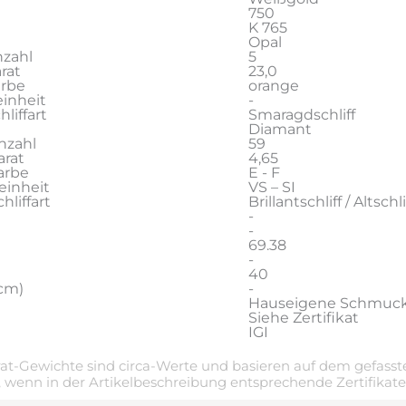
750
K 765
Opal
zahl
5
rat
23,0
arbe
orange
inheit
-
liffart
Smaragdschliff
Diamant
nzahl
59
rat
4,65
arbe
E - F
einheit
VS – SI
liffart
Brillantschliff / Altschli
-
-
69.38
-
40
cm)
-
Hauseigene Schmuc
Siehe Zertifikat
IGI
t-Gewichte sind circa-Werte und basieren auf dem gefasste
 wenn in der Artikelbeschreibung entsprechende Zertifikat