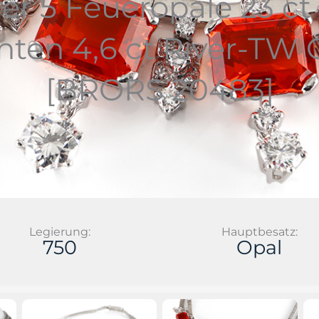
ier 5 Feueropale 23 ct
ten 4,6 ct River-TW G
[BRORS 20483]
Legierung:
Hauptbesatz:
750
Opal