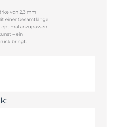
tärke von 2,3 mm
 Mit einer Gesamtlänge
m optimal anzupassen.
unst – ein
ruck bringt.
k: