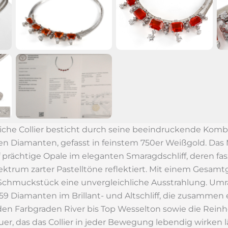
che Collier besticht durch seine beeindruckende Komb
n Diamanten, gefasst in feinstem 750er Weißgold. Das 
f prächtige Opale im eleganten Smaragdschliff, deren fas
ektrum zarter Pastelltöne reflektiert. Mit einem Gesam
m Schmuckstück eine unvergleichliche Ausstrahlung. U
9 Diamanten im Brillant- und Altschliff, die zusammen e
 den Farbgraden River bis Top Wesselton sowie die Reinhe
uer, das das Collier in jeder Bewegung lebendig wirken l