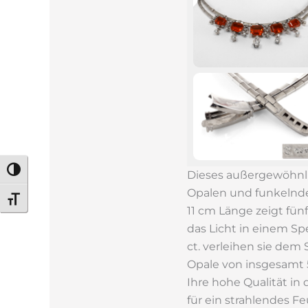
Umschalten auf hohe Kontraste
Dieses außergewöhnli
Opalen und funkelnde
Schrift vergrößern
11 cm Länge zeigt fün
das Licht in einem Sp
ct. verleihen sie de
Opale von insgesamt 5
Ihre hohe Qualität in
für ein strahlendes Fe