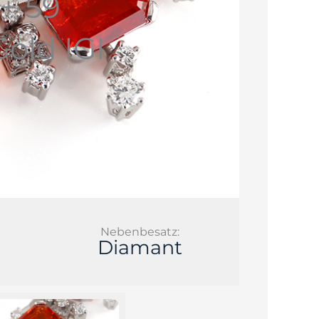
 + 59
old IGI
Nebenbesatz:
Diamant