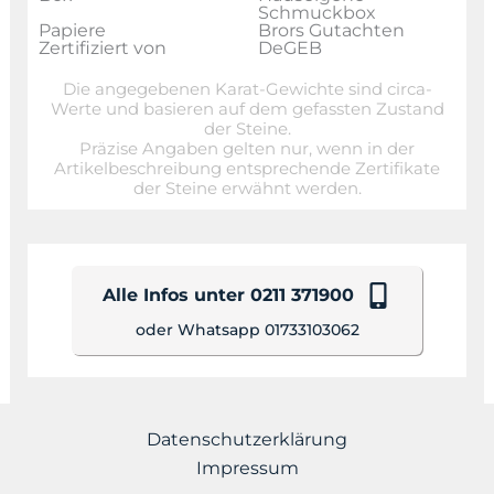
Schmuckbox
Papiere
Brors Gutachten
Zertifiziert von
DeGEB
Die angegebenen Karat-Gewichte sind circa-
Werte und basieren auf dem gefassten Zustand
der Steine.
Präzise Angaben gelten nur, wenn in der
Artikelbeschreibung entsprechende Zertifikate
der Steine erwähnt werden.
Alle Infos unter 0211 371900
oder Whatsapp 01733103062
Datenschutzerklärung
Impressum