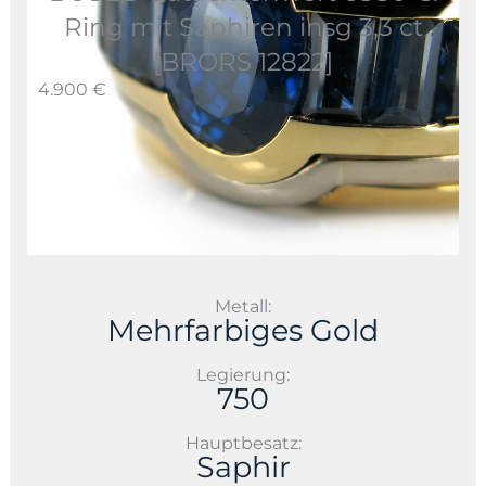
Ring mit Saphiren insg 3,3 ct
[BRORS 12822]
4.900 €
Metall:
Mehrfarbiges Gold
Legierung:
750
Hauptbesatz:
Saphir