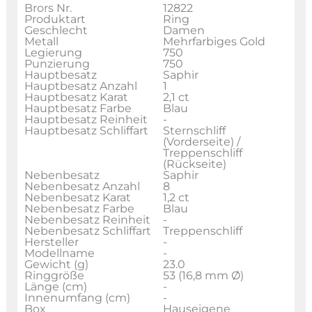
Brors Nr.
12822
Produktart
Ring
Geschlecht
Damen
Metall
Mehrfarbiges Gold
Legierung
750
Punzierung
750
Hauptbesatz
Saphir
Hauptbesatz Anzahl
1
Hauptbesatz Karat
2,1 ct
Hauptbesatz Farbe
Blau
Hauptbesatz Reinheit
-
Hauptbesatz Schliffart
Sternschliff
(Vorderseite) /
Treppenschliff
(Rückseite)
Nebenbesatz
Saphir
Nebenbesatz Anzahl
8
Nebenbesatz Karat
1,2 ct
Nebenbesatz Farbe
Blau
Nebenbesatz Reinheit
-
Nebenbesatz Schliffart
Treppenschliff
Hersteller
-
Modellname
-
Gewicht (g)
23.0
Ringgröße
53 (16,8 mm Ø)
Länge (cm)
-
Innenumfang (cm)
-
Box
Hauseigene