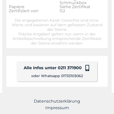
Schmuckbox
Papiere
Siehe Zertifikat
Zertifiziert von
IGI
Die angegebenen Karat-Gewichte sind circa-
Werte und basieren auf dem gefassten Zustand
der Steine.
Präzise Angaben gelten nur, wenn in der
Artikelbeschreibung entsprechende Zertifikate
der Steine erwähnt werden.
Alle Infos unter 0211 371900
oder Whatsapp 01733103062
Datenschutzerklärung
Impressum