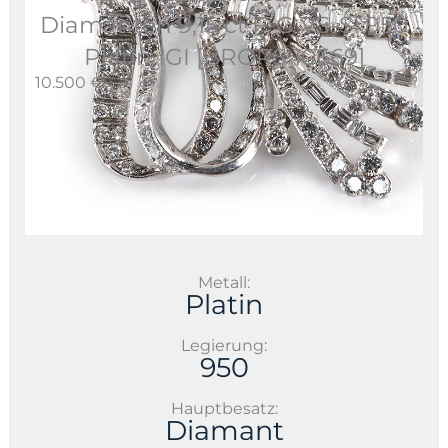
Diamanten 9,15 ct F-G VS-SI 950
Platin IGI [BRORS 10669]
10.500 €
Metall:
Platin
Legierung:
950
Hauptbesatz:
Diamant