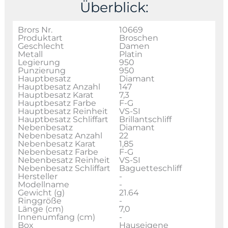
Überblick:
Brors Nr.
10669
Produktart
Broschen
Geschlecht
Damen
Metall
Platin
Legierung
950
Punzierung
950
Hauptbesatz
Diamant
Hauptbesatz Anzahl
147
Hauptbesatz Karat
7,3
Hauptbesatz Farbe
F-G
Hauptbesatz Reinheit
VS-SI
Hauptbesatz Schliffart
Brillantschliff
Nebenbesatz
Diamant
Nebenbesatz Anzahl
22
Nebenbesatz Karat
1,85
Nebenbesatz Farbe
F-G
Nebenbesatz Reinheit
VS-SI
Nebenbesatz Schliffart
Baguetteschliff
Hersteller
-
Modellname
-
Gewicht (g)
21.64
Ringgröße
-
Länge (cm)
7,0
Innenumfang (cm)
-
Box
Hauseigene