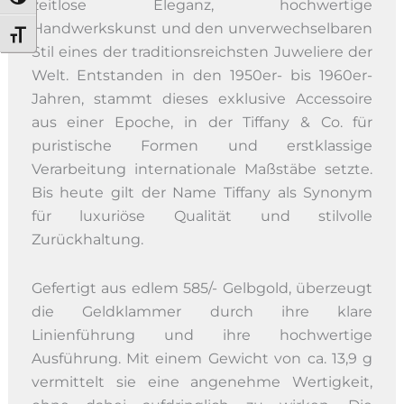
Umschalten auf hohe Kontraste
zeitlose Eleganz, hochwertige
Handwerkskunst und den unverwechselbaren
Schrift vergrößern
Stil eines der traditionsreichsten Juweliere der
Welt. Entstanden in den 1950er- bis 1960er-
Jahren, stammt dieses exklusive Accessoire
aus einer Epoche, in der Tiffany & Co. für
puristische Formen und erstklassige
Verarbeitung internationale Maßstäbe setzte.
Bis heute gilt der Name Tiffany als Synonym
für luxuriöse Qualität und stilvolle
Zurückhaltung.
Gefertigt aus edlem 585/- Gelbgold, überzeugt
die Geldklammer durch ihre klare
Linienführung und ihre hochwertige
Ausführung. Mit einem Gewicht von ca. 13,9 g
vermittelt sie eine angenehme Wertigkeit,