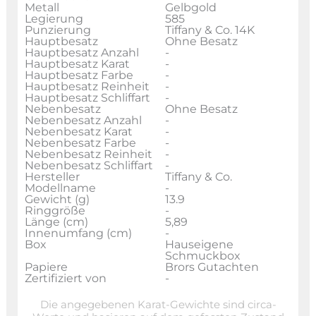
Metall
Gelbgold
Legierung
585
Punzierung
Tiffany & Co. 14K
Hauptbesatz
Ohne Besatz
Hauptbesatz Anzahl
-
Hauptbesatz Karat
-
Hauptbesatz Farbe
-
Hauptbesatz Reinheit
-
Hauptbesatz Schliffart
-
Nebenbesatz
Ohne Besatz
Nebenbesatz Anzahl
-
Nebenbesatz Karat
-
Nebenbesatz Farbe
-
Nebenbesatz Reinheit
-
Nebenbesatz Schliffart
-
Hersteller
Tiffany & Co.
Modellname
-
Gewicht (g)
13.9
Ringgröße
-
Länge (cm)
5,89
Innenumfang (cm)
-
Box
Hauseigene
Schmuckbox
Papiere
Brors Gutachten
Zertifiziert von
-
Die angegebenen Karat-Gewichte sind circa-