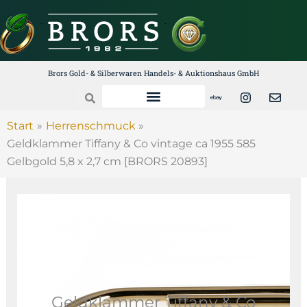
Zum
Inhalt
springen
Brors Gold- & Silberwaren Handels- & Auktionshaus GmbH
E
I
E
Search
b
n
n
a
s
v
y
t
e
Start
Herrenschmuck
a
l
Geldklammer Tiffany & Co vintage ca 1955 585
g
o
r
p
Gelbgold 5,8 x 2,7 cm [BRORS 20893]
a
e
m
Geldklammer Tiffany & Co