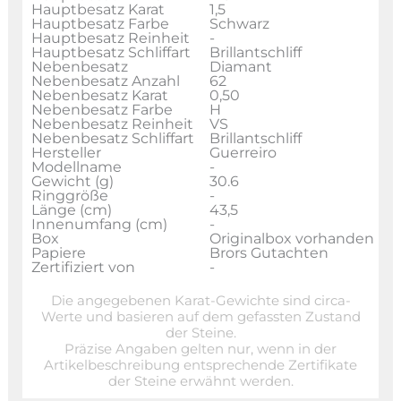
Hauptbesatz Karat
1,5
Hauptbesatz Farbe
Schwarz
Hauptbesatz Reinheit
-
Hauptbesatz Schliffart
Brillantschliff
Nebenbesatz
Diamant
Nebenbesatz Anzahl
62
Nebenbesatz Karat
0,50
Nebenbesatz Farbe
H
Nebenbesatz Reinheit
VS
Nebenbesatz Schliffart
Brillantschliff
Hersteller
Guerreiro
Modellname
-
Gewicht (g)
30.6
Ringgröße
-
Länge (cm)
43,5
Innenumfang (cm)
-
Box
Originalbox vorhanden
Papiere
Brors Gutachten
Zertifiziert von
-
Die angegebenen Karat-Gewichte sind circa-
Werte und basieren auf dem gefassten Zustand
der Steine.
Präzise Angaben gelten nur, wenn in der
Artikelbeschreibung entsprechende Zertifikate
der Steine erwähnt werden.