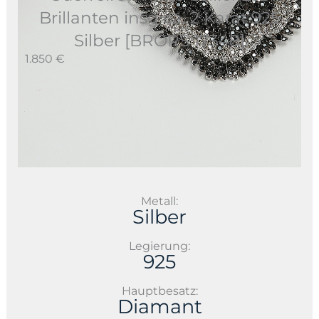
Brillanten insg ca. 2 Karat 925
Silber [BRORS 17348]
1.850 €
Metall:
Silber
Legierung:
925
Hauptbesatz:
Diamant