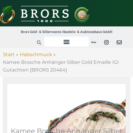
Zum
Inhalt
springen
Brors Gold- & Silberwaren Handels- & Auktionshaus GmbH
E
I
E
Search
b
n
n
a
s
v
y
t
e
Start
Halsschmuck
a
l
Kamee Brosche Anhänger Silber Gold Emaille IGI
g
o
r
p
Gutachten [BRORS 20464]
a
e
m
Kamee Brosche Anhänger Silber