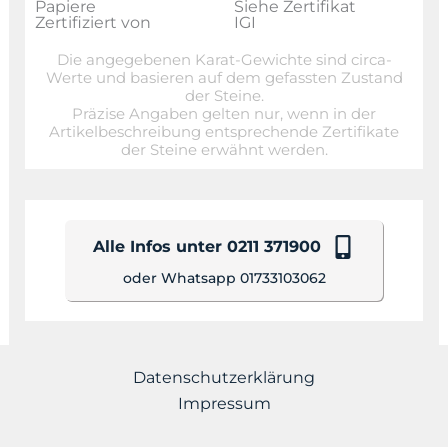
Papiere
Siehe Zertifikat
Zertifiziert von
IGI
Die angegebenen Karat-Gewichte sind circa-
Werte und basieren auf dem gefassten Zustand
der Steine.
Präzise Angaben gelten nur, wenn in der
Artikelbeschreibung entsprechende Zertifikate
der Steine erwähnt werden.
Alle Infos unter 0211 371900
oder Whatsapp 01733103062
Datenschutzerklärung
Impressum