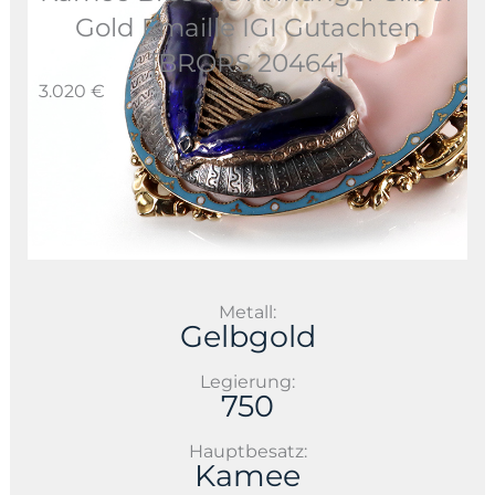
Gold Emaille IGI Gutachten
[BRORS 20464]
3.020 €
Metall:
Gelbgold
Legierung:
750
Hauptbesatz:
Kamee