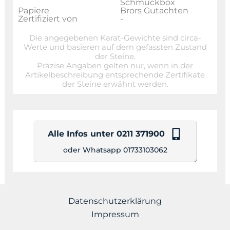
Schmuckbox
Papiere
Brors Gutachten
Zertifiziert von
-
Die angegebenen Karat-Gewichte sind circa-
Werte und basieren auf dem gefassten Zustand
der Steine.
Präzise Angaben gelten nur, wenn in der
Artikelbeschreibung entsprechende Zertifikate
der Steine erwähnt werden.
Alle Infos unter 0211 371900
oder Whatsapp 01733103062
Datenschutzerklärung
Impressum