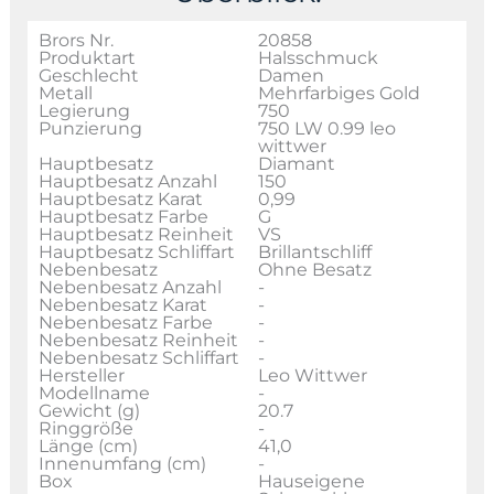
Brors Nr.
20858
Produktart
Halsschmuck
Geschlecht
Damen
Metall
Mehrfarbiges Gold
Legierung
750
Punzierung
750 LW 0.99 leo
wittwer
Hauptbesatz
Diamant
Hauptbesatz Anzahl
150
Hauptbesatz Karat
0,99
Hauptbesatz Farbe
G
Hauptbesatz Reinheit
VS
Hauptbesatz Schliffart
Brillantschliff
Nebenbesatz
Ohne Besatz
Nebenbesatz Anzahl
-
Nebenbesatz Karat
-
Nebenbesatz Farbe
-
Nebenbesatz Reinheit
-
Nebenbesatz Schliffart
-
Hersteller
Leo Wittwer
Modellname
-
Gewicht (g)
20.7
Ringgröße
-
Länge (cm)
41,0
Innenumfang (cm)
-
Box
Hauseigene