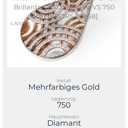
Brillanten ca 0,99ct TW/VS 750
Gold [BRORS 20858]
4.300 €
Metall:
Mehrfarbiges Gold
Legierung:
750
Hauptbesatz:
Diamant