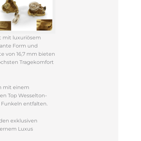
t mit luxuriösem
egante Form und
ite von 16,7 mm bieten
höchsten Tragekomfort
n mit einem
igen Top Wesselton-
 Funkeln entfalten.
 den exklusiven
odernem Luxus