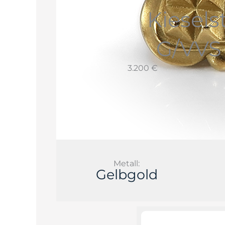
Kiesels
G/VVS 
3.200 €
Metall:
Gelbgold