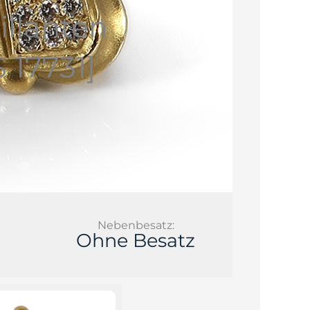
illanten
 17731]
Nebenbesatz:
Ohne Besatz