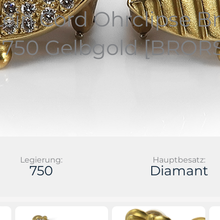
tein Cord Ohrclipse Br
750 Gelbgold [BRORS
Legierung:
Hauptbesatz:
750
Diamant