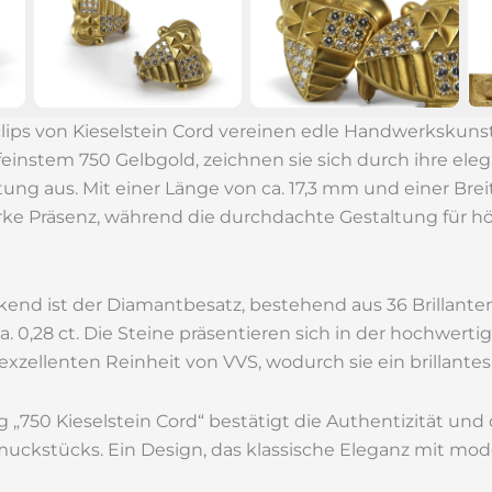
lips von Kieselstein Cord vereinen edle Handwerkskuns
 feinstem 750 Gelbgold, zeichnen sie sich durch ihre el
ung aus. Mit einer Länge von ca. 17,3 mm und einer Bre
arke Präsenz, während die durchdachte Gestaltung für 
end ist der Diamantbesatz, bestehend aus 36 Brillante
 0,28 ct. Die Steine präsentieren sich in der hochwert
exzellenten Reinheit von VVS, wodurch sie ein brillantes
g „750 Kieselstein Cord“ bestätigt die Authentizität und
muckstücks. Ein Design, das klassische Eleganz mit m