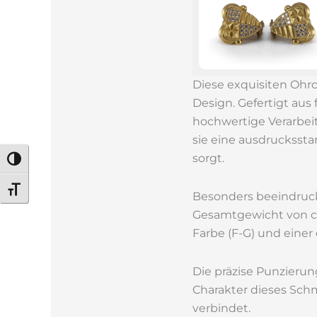
Diese exquisiten Ohrc
Design. Gefertigt aus
hochwertige Verarbeit
sie eine ausdrucksst
sorgt.
Umschalten auf hohe Kontraste
Schrift vergrößern
Besonders beeindruck
Gesamtgewicht von ca.
Farbe (F-G) und einer 
Die präzise Punzierun
Charakter dieses Sch
verbindet.