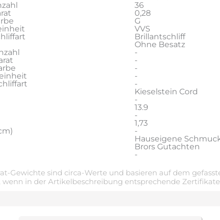
zahl
36
rat
0,28
arbe
G
inheit
VVS
liffart
Brillantschliff
Ohne Besatz
nzahl
-
rat
-
arbe
-
einheit
-
liffart
-
Kieselstein Cord
-
13.9
-
1,73
cm)
-
Hauseigene Schmuc
Brors Gutachten
-
t-Gewichte sind circa-Werte und basieren auf dem gefasste
 wenn in der Artikelbeschreibung entsprechende Zertifikat