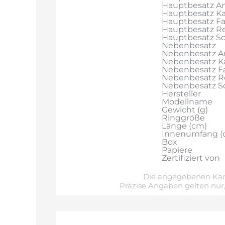
Hauptbesatz An
Hauptbesatz Ka
Hauptbesatz F
Hauptbesatz Re
Hauptbesatz Sch
Nebenbesatz
Nebenbesatz A
Nebenbesatz Ka
Nebenbesatz F
Nebenbesatz R
Nebenbesatz Sch
Hersteller
Modellname
Gewicht (g)
Ringgröße
Länge (cm)
Innenumfang (
Box
Papiere
Zertifiziert von
Die angegebenen Kara
Präzise Angaben gelten nur,