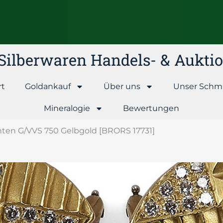
& Silberwaren Handels- & Aukt
rt
Goldankauf
Über uns
Unser Schm
Mineralogie
Bewertungen
lanten G/VVS 750 Gelbgold [BRORS 17731]