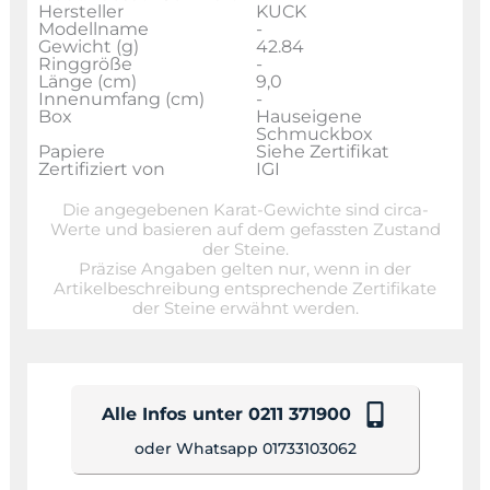
Hersteller
KUCK
Modellname
-
Gewicht (g)
42.84
Ringgröße
-
Länge (cm)
9,0
Innenumfang (cm)
-
Box
Hauseigene
Schmuckbox
Papiere
Siehe Zertifikat
Zertifiziert von
IGI
Die angegebenen Karat-Gewichte sind circa-
Werte und basieren auf dem gefassten Zustand
der Steine.
Präzise Angaben gelten nur, wenn in der
Artikelbeschreibung entsprechende Zertifikate
der Steine erwähnt werden.
Alle Infos unter 0211 371900
oder Whatsapp 01733103062