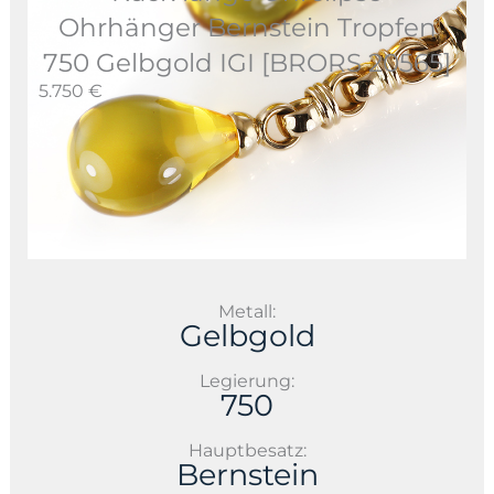
Ohrhänger Bernstein Tropfen
750 Gelbgold IGI [BRORS 20565]
5.750 €
Metall:
Gelbgold
Legierung:
750
Hauptbesatz:
Bernstein