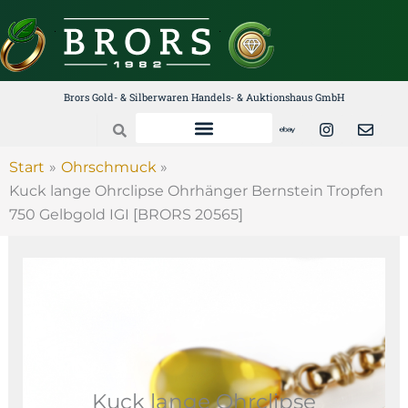
Zum
Inhalt
springen
Brors Gold- & Silberwaren Handels- & Auktionshaus GmbH
E
I
E
Search
b
n
n
a
s
v
y
t
e
Start
Ohrschmuck
a
l
Kuck lange Ohrclipse Ohrhänger Bernstein Tropfen
g
o
r
p
750 Gelbgold IGI [BRORS 20565]
a
e
m
Kuck lange Ohrclipse