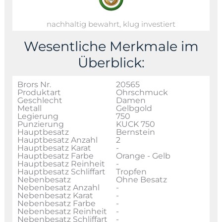
nachhaltig bewahrt, klug investiert
Wesentliche Merkmale im
Überblick:
Brors Nr.
20565
Produktart
Ohrschmuck
Geschlecht
Damen
Metall
Gelbgold
Legierung
750
Punzierung
KUCK 750
Hauptbesatz
Bernstein
Hauptbesatz Anzahl
2
Hauptbesatz Karat
-
Hauptbesatz Farbe
Orange - Gelb
Hauptbesatz Reinheit
-
Hauptbesatz Schliffart
Tropfen
Nebenbesatz
Ohne Besatz
Nebenbesatz Anzahl
-
Nebenbesatz Karat
-
Nebenbesatz Farbe
-
Nebenbesatz Reinheit
-
Nebenbesatz Schliffart
-