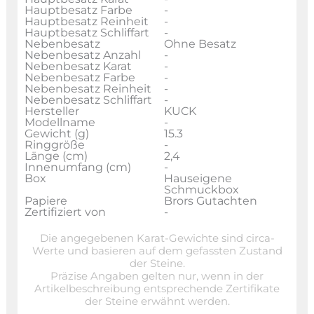
Hauptbesatz Farbe
-
Hauptbesatz Reinheit
-
Hauptbesatz Schliffart
-
Nebenbesatz
Ohne Besatz
Nebenbesatz Anzahl
-
Nebenbesatz Karat
-
Nebenbesatz Farbe
-
Nebenbesatz Reinheit
-
Nebenbesatz Schliffart
-
Hersteller
KUCK
Modellname
-
Gewicht (g)
15.3
Ringgröße
-
Länge (cm)
2,4
Innenumfang (cm)
-
Box
Hauseigene
Schmuckbox
Papiere
Brors Gutachten
Zertifiziert von
-
Die angegebenen Karat-Gewichte sind circa-
Werte und basieren auf dem gefassten Zustand
der Steine.
Präzise Angaben gelten nur, wenn in der
Artikelbeschreibung entsprechende Zertifikate
der Steine erwähnt werden.