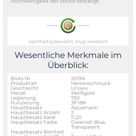
Hochwertigkeit der Steine bestätigt.
nachhaltig bewahrt, klug investiert
Wesentliche Merkmale im
Überblick:
Brors Nr.
20194
Produktart
Herrenschmuck
Geschlecht
Unixex
Metall
Weißgold
Legierung
750
Punzierung
JP 18K
Hauptbesatz
Aquamarin
Hauptbesatz Anzahl
2
Hauptbesatz Karat
11,20
Hauptbesatz Farbe
Greenish Blue,
Transparent
Hauptbesatz Reinheit
-