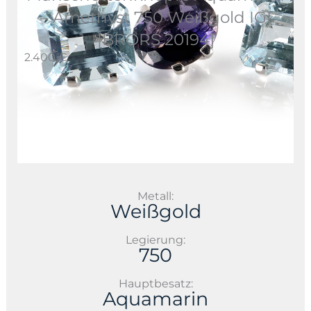
– Amethyst 750 Weißgold IGI
[BRORS 20194]
2.400 €
Metall:
Weißgold
Legierung:
750
Hauptbesatz:
Aquamarin