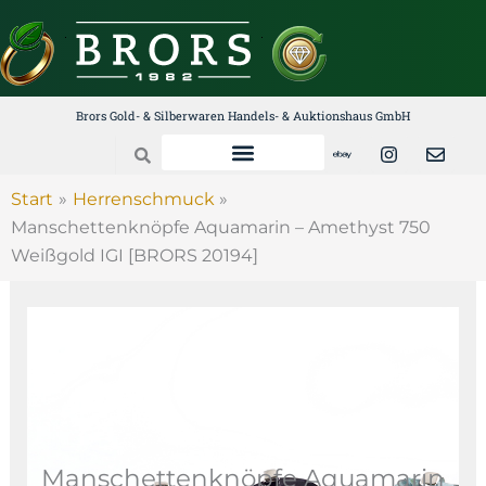
Zum
Inhalt
springen
Brors Gold- & Silberwaren Handels- & Auktionshaus GmbH
E
I
E
Search
b
n
n
a
s
v
y
t
e
Start
Herrenschmuck
a
l
Manschettenknöpfe Aquamarin – Amethyst 750
g
o
r
p
Weißgold IGI [BRORS 20194]
a
e
m
Manschettenknöpfe Aquamarin