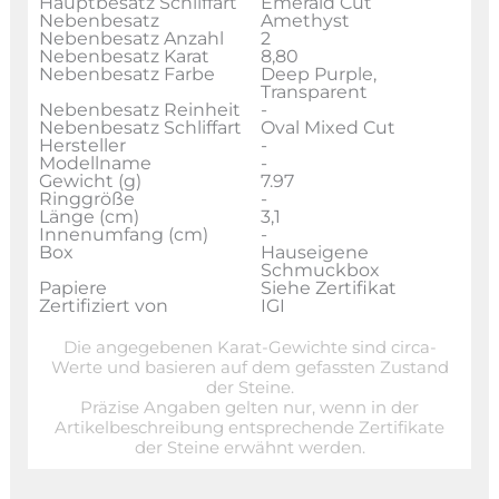
Hauptbesatz Schliffart
Emerald Cut
Nebenbesatz
Amethyst
Nebenbesatz Anzahl
2
Nebenbesatz Karat
8,80
Nebenbesatz Farbe
Deep Purple,
Transparent
Nebenbesatz Reinheit
-
Nebenbesatz Schliffart
Oval Mixed Cut
Hersteller
-
Modellname
-
Gewicht (g)
7.97
Ringgröße
-
Länge (cm)
3,1
Innenumfang (cm)
-
Box
Hauseigene
Schmuckbox
Papiere
Siehe Zertifikat
Zertifiziert von
IGI
Die angegebenen Karat-Gewichte sind circa-
Werte und basieren auf dem gefassten Zustand
der Steine.
Präzise Angaben gelten nur, wenn in der
Artikelbeschreibung entsprechende Zertifikate
der Steine erwähnt werden.