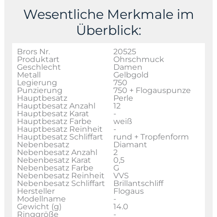
Wesentliche Merkmale im
Überblick:
Brors Nr.
20525
Produktart
Ohrschmuck
Geschlecht
Damen
Metall
Gelbgold
Legierung
750
Punzierung
750 + Flogauspunze
Hauptbesatz
Perle
Hauptbesatz Anzahl
12
Hauptbesatz Karat
-
Hauptbesatz Farbe
weiß
Hauptbesatz Reinheit
-
Hauptbesatz Schliffart
rund + Tropfenform
Nebenbesatz
Diamant
Nebenbesatz Anzahl
2
Nebenbesatz Karat
0,5
Nebenbesatz Farbe
G
Nebenbesatz Reinheit
VVS
Nebenbesatz Schliffart
Brillantschliff
Hersteller
Flogaus
Modellname
-
Gewicht (g)
14.0
Ringgröße
-