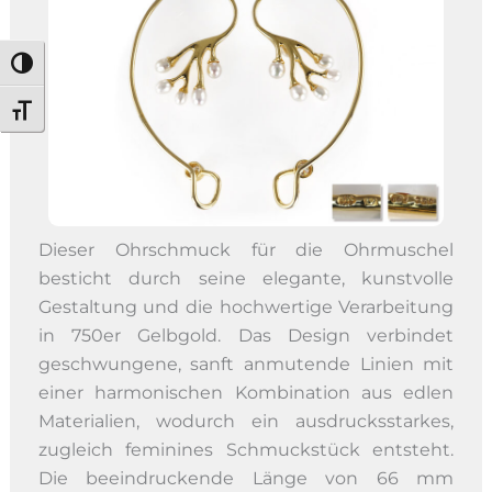
Umschalten auf hohe Kontraste
Schrift vergrößern
Dieser Ohrschmuck für die Ohrmuschel
besticht durch seine elegante, kunstvolle
Gestaltung und die hochwertige Verarbeitung
in 750er Gelbgold. Das Design verbindet
geschwungene, sanft anmutende Linien mit
einer harmonischen Kombination aus edlen
Materialien, wodurch ein ausdrucksstarkes,
zugleich feminines Schmuckstück entsteht.
Die beeindruckende Länge von 66 mm