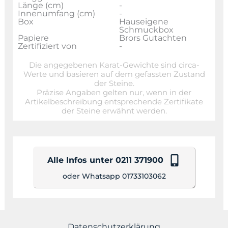
Länge (cm)
-
Innenumfang (cm)
-
Box
Hauseigene
Schmuckbox
Papiere
Brors Gutachten
Zertifiziert von
-
Die angegebenen Karat-Gewichte sind circa-
Werte und basieren auf dem gefassten Zustand
der Steine.
Präzise Angaben gelten nur, wenn in der
Artikelbeschreibung entsprechende Zertifikate
der Steine erwähnt werden.
Alle Infos unter 0211 371900
oder Whatsapp 01733103062
Datenschutzerklärung