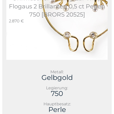
Flogaus 2 Brillanten 0,5 ct Perlen
750 [BRORS 20525]
2.870 €
Metall:
Gelbgold
Legierung:
750
Hauptbesatz:
Perle