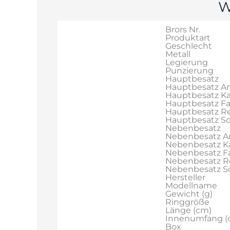
W
Brors Nr.
Produktart
Geschlecht
Metall
Legierung
Punzierung
Hauptbesatz
Hauptbesatz An
Hauptbesatz Ka
Hauptbesatz F
Hauptbesatz Re
Hauptbesatz Sch
Nebenbesatz
Nebenbesatz A
Nebenbesatz Ka
Nebenbesatz F
Nebenbesatz R
Nebenbesatz Sch
Hersteller
Modellname
Gewicht (g)
Ringgröße
Länge (cm)
Innenumfang (
Box