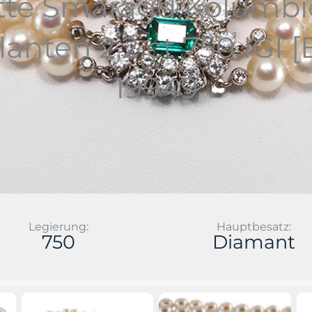
tte Smaragd Kolumbien
llanten 2,2 ct 750 IGI
19949
Legierung:
Hauptbesatz:
750
Diamant