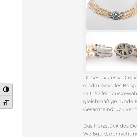
Dieses exklusive Colli
eindrucksvolles Beisp
Umschalten auf hohe Kontraste
mit 157 fein ausgewä
gleichmäßige runde F
Schrift vergrößern
Gesamteindruck vermi
Das Herzstück des Des
Weißgold, der nicht nu