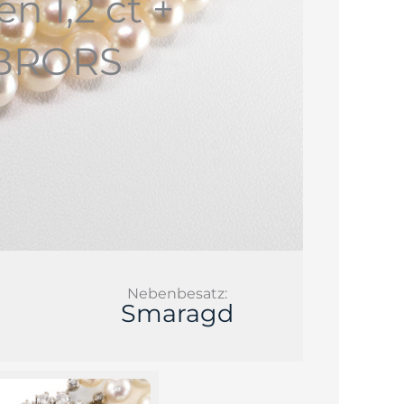
 1,2 ct +
 [BRORS
Nebenbesatz:
Smaragd