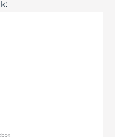
k:
kbox