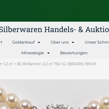
& Silberwaren Handels- & Aukt
rt
Goldankauf
Über uns
Unser Schm
Mineralogie
Bewertungen
,2 ct + 30 Brillanten 2,2 ct 750 IGI [BRORS 19949