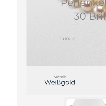
Perlenke
30 Bri
10.100 €
Metall:
Weißgold