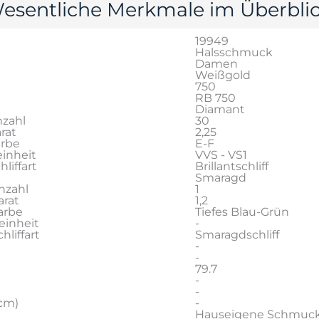
esentliche Merkmale im Überblic
19949
Halsschmuck
Damen
Weißgold
750
RB 750
Diamant
zahl
30
rat
2,25
arbe
E-F
inheit
VVS - VS1
liffart
Brillantschliff
Smaragd
nzahl
1
rat
1,2
arbe
Tiefes Blau-Grün
einheit
-
liffart
Smaragdschliff
-
-
79.7
-
-
cm)
-
Hauseigene Schmuc