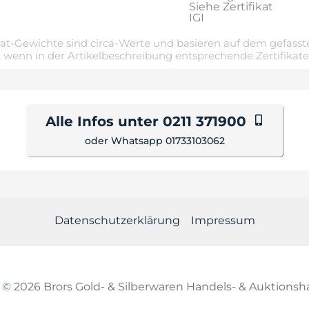
Siehe Zertifikat
IGI
t-Gewichte sind circa-Werte und basieren auf dem gefasste
 wenn in der Artikelbeschreibung entsprechende Zertifikat
Alle Infos unter 0211 371900
oder Whatsapp 01733103062
Datenschutzerklärung
Impressum
 © 2026 Brors Gold- & Silberwaren Handels- & Auktion