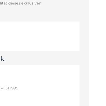
tät dieses exklusiven
k:
P1 51 1999