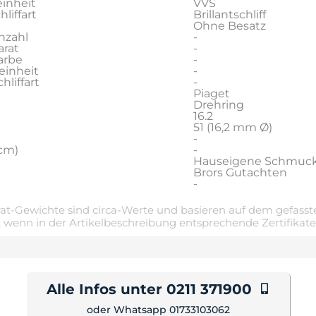
inheit
VVS
liffart
Brillantschliff
Ohne Besatz
nzahl
-
rat
-
arbe
-
einheit
-
liffart
-
Piaget
Drehring
16.2
51 (16,2 mm Ø)
-
cm)
-
Hauseigene Schmuc
Brors Gutachten
-
t-Gewichte sind circa-Werte und basieren auf dem gefasste
 wenn in der Artikelbeschreibung entsprechende Zertifikat
Alle Infos unter 0211 371900
oder Whatsapp 01733103062