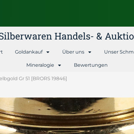
& Silberwaren Handels- & Aukt
rt
Goldankauf
Über uns
Unser Schm
Mineralogie
Bewertungen
Gelbgold Gr 51 [BRORS 19846]