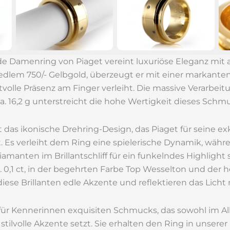
e Damenring von Piaget vereint luxuriöse Eleganz mi
 edlem 750/- Gelbgold, überzeugt er mit einer markanten 
tvolle Präsenz am Finger verleiht. Die massive Verarbei
 16,2 g unterstreicht die hohe Wertigkeit dieses Schm
st das ikonische Drehring-Design, das Piaget für seine e
 Es verleiht dem Ring eine spielerische Dynamik, währ
iamanten im Brillantschliff für ein funkelndes Highlight 
 0,1 ct, in der begehrten Farbe Top Wesselton und der
iese Brillanten edle Akzente und reflektieren das Licht m
ür Kennerinnen exquisiten Schmucks, das sowohl im All
tilvolle Akzente setzt. Sie erhalten den Ring in unsere