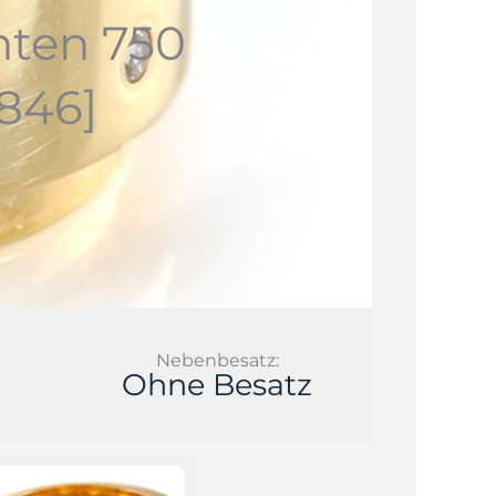
nten 750
846]
Nebenbesatz:
Ohne Besatz