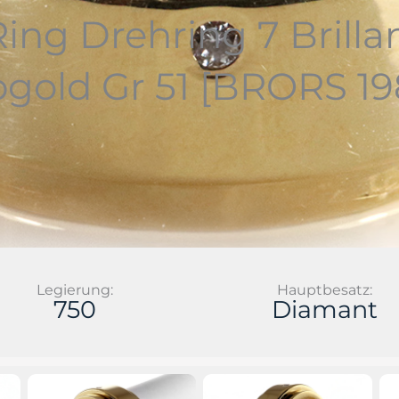
Ring Drehring 7 Brilla
bgold Gr 51 [BRORS 19
Legierung:
Hauptbesatz:
750
Diamant