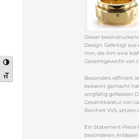
Dieser beeindruckend
Design. Gefertigt aus
mm, die ihm eine kraf
Gesamtgewicht von ca.
Umschalten auf hohe Kontraste
Schrift vergrößern
Besonders raffiniert i
bekannt gemacht hat.
sorgfältig gefassten D
Gesamtkaratur von ca.
Reinheit VVS, setzen d
Ein Statement-Piece f
besonderen Anlässen s