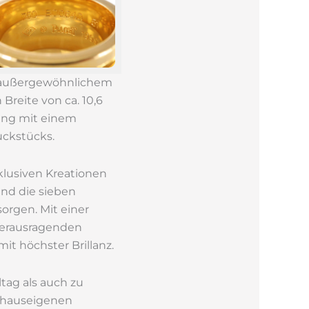
t außergewöhnlichem
Breite von ca. 10,6
tung mit einem
uckstücks.
xklusiven Kreationen
end die sieben
sorgen. Mit einer
 herausragenden
it höchster Brillanz.
tag als auch zu
r hauseigenen