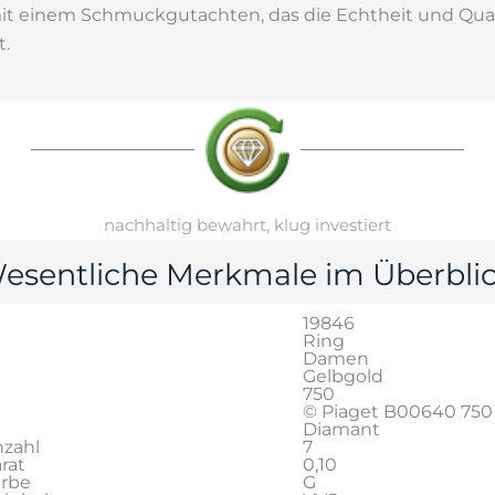
 einem Schmuckgutachten, das die Echtheit und Quali
t.
nachhaltig bewahrt, klug investiert
esentliche Merkmale im Überblic
19846
Ring
Damen
Gelbgold
750
© Piaget B00640 750 
Diamant
zahl
7
rat
0,10
arbe
G