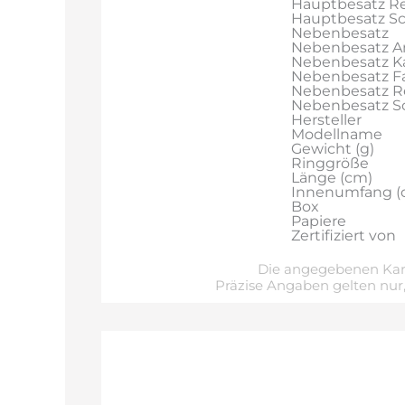
Hauptbesatz Re
Hauptbesatz Sch
Nebenbesatz
Nebenbesatz A
Nebenbesatz Ka
Nebenbesatz F
Nebenbesatz R
Nebenbesatz Sch
Hersteller
Modellname
Gewicht (g)
Ringgröße
Länge (cm)
Innenumfang (
Box
Papiere
Zertifiziert von
Die angegebenen Kara
Präzise Angaben gelten nur,