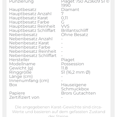
Punzierung
Piaget 750 A23609 51 ©
1990
Hauptbesatz
Diamant
Hauptbesatz Anzahl
7
Hauptbesatz Karat
0,11
Hauptbesatz Farbe
G
Hauptbesatz Reinheit
VVS
Hauptbesatz Schliffart
Brillantschliff
Nebenbesatz
Ohne Besatz
Nebenbesatz Anzahl
-
Nebenbesatz Karat
-
Nebenbesatz Farbe
-
Nebenbesatz Reinheit
-
Nebenbesatz Schliffart
-
Hersteller
Piaget
Modellname
Possession
Gewicht (g)
11.8
Ringgröße
51 (16,2 mm Ø)
Länge (cm)
-
Innenumfang (cm)
-
Box
Hauseigene
Schmuckbox
Papiere
Brors Gutachten
Zertifiziert von
-
Die angegebenen Karat-Gewichte sind circa-
Werte und basieren auf dem gefassten Zustand
der Steine.