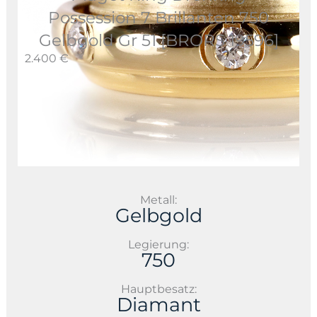
Possession 7 Brillanten 750
Gelbgold Gr 51 [BRORS 19596]
2.400 €
Metall:
Gelbgold
Legierung:
750
Hauptbesatz:
Diamant