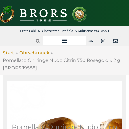
Zum
Inhalt
springen
Brors Gold- & Silberwaren Handels- & Auktionshaus GmbH
E
I
E
Search
b
n
n
a
s
v
y
t
e
Start
Ohrschmuck
a
l
Pomellato Ohrringe Nudo Citrin 750 Rosegold 9,2 g
g
o
r
p
[BRORS 19588]
a
e
m
Pomellato Ohrringe Nudo Citrin