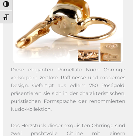
Umschalten auf hohe Kontraste
Schrift vergrößern
Diese eleganten Pomellato Nudo Ohrringe
verkörpern zeitlose Raffinesse und modernes
Design. Gefertigt aus edlem 750 Roségold,
präsentieren sie sich in der charakteristischen,
puristischen Formsprache der renommierten
Nudo-Kollektion.
Das Herzstück dieser exquisiten Ohrringe sind
zwei prachtvolle Citrine mit einem