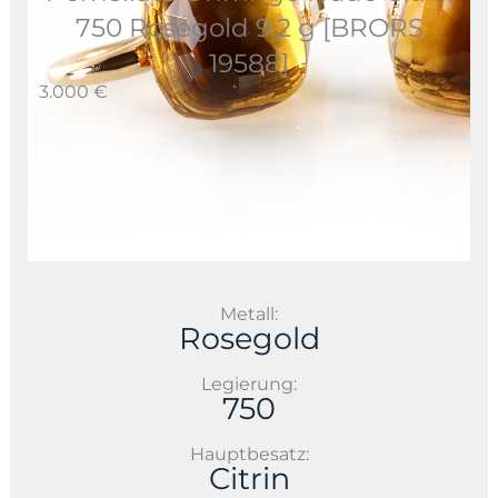
750 Rosegold 9,2 g [BRORS
19588]
3.000 €
Metall:
Rosegold
Legierung:
750
Hauptbesatz:
Citrin