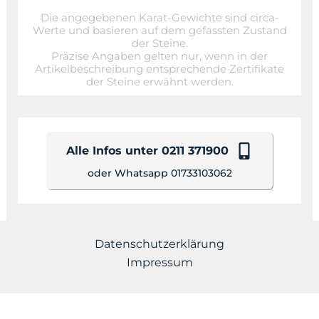
Die angegebenen Karat-Gewichte sind circa-
Werte und basieren auf dem gefassten Zustand
der Steine.
Präzise Angaben gelten nur, wenn in der
Artikelbeschreibung entsprechende Zertifikate
der Steine erwähnt werden.
Alle Infos unter 0211 371900
oder Whatsapp 01733103062
Datenschutzerklärung
Impressum