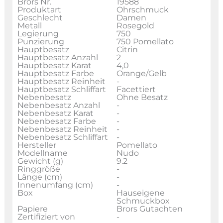
Brors Nr.
19588
Produktart
Ohrschmuck
Geschlecht
Damen
Metall
Rosegold
Legierung
750
Punzierung
750 Pomellato
Hauptbesatz
Citrin
Hauptbesatz Anzahl
2
Hauptbesatz Karat
4,0
Hauptbesatz Farbe
Orange/Gelb
Hauptbesatz Reinheit
-
Hauptbesatz Schliffart
Facettiert
Nebenbesatz
Ohne Besatz
Nebenbesatz Anzahl
-
Nebenbesatz Karat
-
Nebenbesatz Farbe
-
Nebenbesatz Reinheit
-
Nebenbesatz Schliffart
-
Hersteller
Pomellato
Modellname
Nudo
Gewicht (g)
9.2
Ringgröße
-
Länge (cm)
-
Innenumfang (cm)
-
Box
Hauseigene
Schmuckbox
Papiere
Brors Gutachten
Zertifiziert von
-