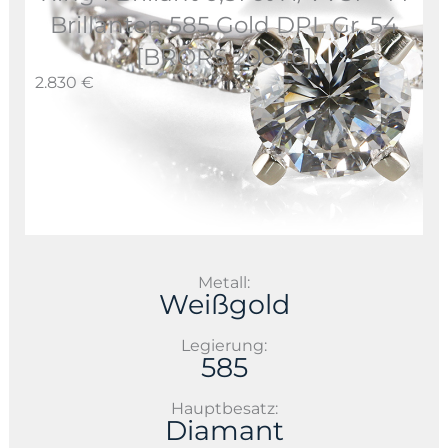
Brillanten 585 Gold DPL Gr. 54
[BRORS 20846]
2.830 €
Metall:
Weißgold
Legierung:
585
Hauptbesatz:
Diamant