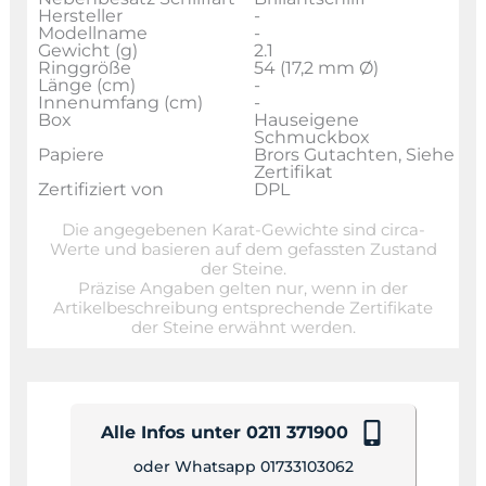
Hersteller
-
Modellname
-
Gewicht (g)
2.1
Ringgröße
54 (17,2 mm Ø)
Länge (cm)
-
Innenumfang (cm)
-
Box
Hauseigene
Schmuckbox
Papiere
Brors Gutachten, Siehe
Zertifikat
Zertifiziert von
DPL
Die angegebenen Karat-Gewichte sind circa-
Werte und basieren auf dem gefassten Zustand
der Steine.
Präzise Angaben gelten nur, wenn in der
Artikelbeschreibung entsprechende Zertifikate
der Steine erwähnt werden.
Alle Infos unter 0211 371900
oder Whatsapp 01733103062