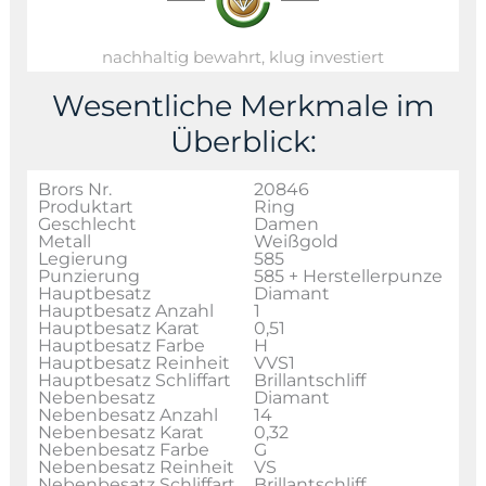
nachhaltig bewahrt, klug investiert
Wesentliche Merkmale im
Überblick:
Brors Nr.
20846
Produktart
Ring
Geschlecht
Damen
Metall
Weißgold
Legierung
585
Punzierung
585 + Herstellerpunze
Hauptbesatz
Diamant
Hauptbesatz Anzahl
1
Hauptbesatz Karat
0,51
Hauptbesatz Farbe
H
Hauptbesatz Reinheit
VVS1
Hauptbesatz Schliffart
Brillantschliff
Nebenbesatz
Diamant
Nebenbesatz Anzahl
14
Nebenbesatz Karat
0,32
Nebenbesatz Farbe
G
Nebenbesatz Reinheit
VS
Nebenbesatz Schliffart
Brillantschliff