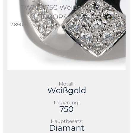
TW/VS 750 Weißgold Gr 58
[BRORS 20860]
2.890 €
Metall:
Weißgold
Legierung:
750
Hauptbesatz:
Diamant