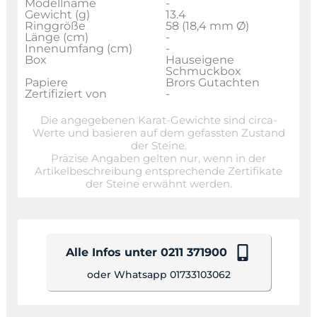
Modellname
-
Gewicht (g)
13.4
Ringgröße
58 (18,4 mm Ø)
Länge (cm)
-
Innenumfang (cm)
-
Box
Hauseigene
Schmuckbox
Papiere
Brors Gutachten
Zertifiziert von
-
Die angegebenen Karat-Gewichte sind circa-
Werte und basieren auf dem gefassten Zustand
der Steine.
Präzise Angaben gelten nur, wenn in der
Artikelbeschreibung entsprechende Zertifikate
der Steine erwähnt werden.
Alle Infos unter 0211 371900
oder Whatsapp 01733103062