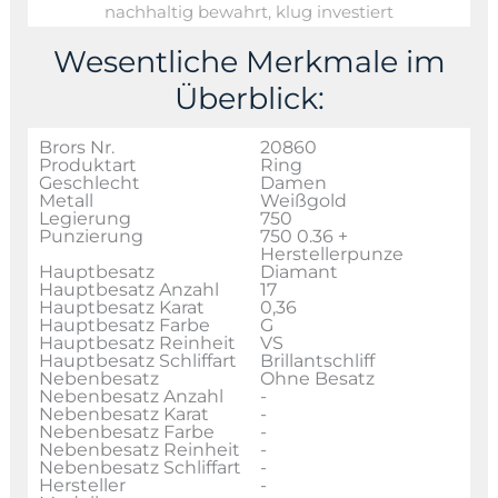
nachhaltig bewahrt, klug investiert
Wesentliche Merkmale im
Überblick:
Brors Nr.
20860
Produktart
Ring
Geschlecht
Damen
Metall
Weißgold
Legierung
750
Punzierung
750 0.36 +
Herstellerpunze
Hauptbesatz
Diamant
Hauptbesatz Anzahl
17
Hauptbesatz Karat
0,36
Hauptbesatz Farbe
G
Hauptbesatz Reinheit
VS
Hauptbesatz Schliffart
Brillantschliff
Nebenbesatz
Ohne Besatz
Nebenbesatz Anzahl
-
Nebenbesatz Karat
-
Nebenbesatz Farbe
-
Nebenbesatz Reinheit
-
Nebenbesatz Schliffart
-
Hersteller
-