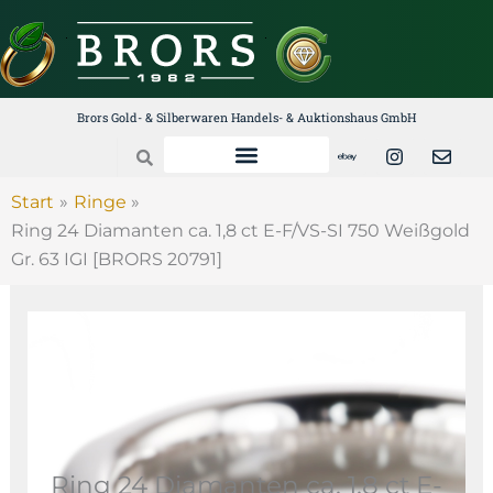
Zum
Inhalt
springen
Brors Gold- & Silberwaren Handels- & Auktionshaus GmbH
E
I
E
Search
b
n
n
a
s
v
y
t
e
Start
Ringe
a
l
Ring 24 Diamanten ca. 1,8 ct E-F/VS-SI 750 Weißgold
g
o
r
p
Gr. 63 IGI [BRORS 20791]
a
e
m
Ring 24 Diamanten ca. 1,8 ct E-