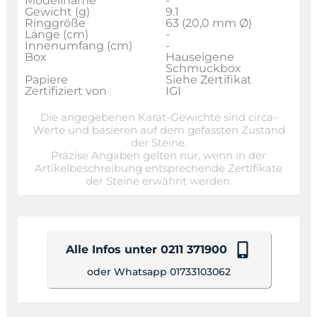
Modellname
-
Gewicht (g)
9.1
Ringgröße
63 (20,0 mm Ø)
Länge (cm)
-
Innenumfang (cm)
-
Box
Hauseigene
Schmuckbox
Papiere
Siehe Zertifikat
Zertifiziert von
IGI
Die angegebenen Karat-Gewichte sind circa-
Werte und basieren auf dem gefassten Zustand
der Steine.
Präzise Angaben gelten nur, wenn in der
Artikelbeschreibung entsprechende Zertifikate
der Steine erwähnt werden.
Alle Infos unter 0211 371900
oder Whatsapp 01733103062