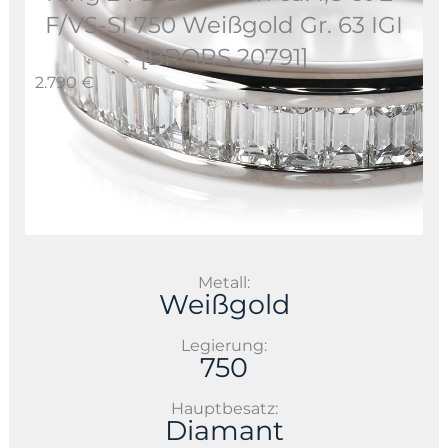
F/VS-SI 750 Weißgold Gr. 63 IGI
[BRORS 20791]
2.790 €
Metall:
Weißgold
Legierung:
750
Hauptbesatz:
Diamant