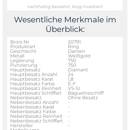
nachhaltig bewahrt, klug investiert
Wesentliche Merkmale im
Überblick:
Brors Nr.
20791
Produktart
Ring
Geschlecht
Damen
Metall
Weißgold
Legierung
750
Punzierung
750
Hauptbesatz
Diamant
Hauptbesatz Anzahl
24
Hauptbesatz Karat
1,8
Hauptbesatz Farbe
E-F
Hauptbesatz Reinheit
VS-SI
Hauptbesatz Schliffart
Baguetteschliff
Nebenbesatz
Ohne Besatz
Nebenbesatz Anzahl
-
Nebenbesatz Karat
-
Nebenbesatz Farbe
-
Nebenbesatz Reinheit
-
Nebenbesatz Schliffart
-
Hersteller
-