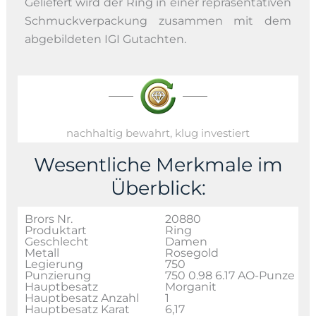
Geliefert wird der Ring in einer repräsentativen
Schmuckverpackung zusammen mit dem
abgebildeten IGI Gutachten.
nachhaltig bewahrt, klug investiert
Wesentliche Merkmale im
Überblick:
Brors Nr.
20880
Produktart
Ring
Geschlecht
Damen
Metall
Rosegold
Legierung
750
Punzierung
750 0.98 6.17 AO-Punze
Hauptbesatz
Morganit
Hauptbesatz Anzahl
1
Hauptbesatz Karat
6,17