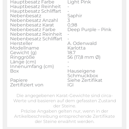
Hauptbesatz Farbe
Light Pink
Hauptbesatz Reinheit
-
Hauptbesatz Schliffart
-
Nebenbesatz
Saphir
Nebenbesatz Anzahl
3
Nebenbesatz Karat
0,98
Nebenbesatz Farbe
Deep Purple – Pink
Nebenbesatz Reinheit
-
Nebenbesatz Schliffart
-
Hersteller
A. Odenwald
Modellname
Karlotta
Gewicht (g)
18.7
Ringgröße
56 (17,8 mm Ø)
Länge (cm)
-
Innenumfang (cm)
-
Box
Hauseigene
Schmuckbox
Papiere
Siehe Zertifikat
Zertifiziert von
IGI
Die angegebenen Karat-Gewichte sind circa-
Werte und basieren auf dem gefassten Zustand
der Steine.
Präzise Angaben gelten nur, wenn in der
Artikelbeschreibung entsprechende Zertifikate
der Steine erwähnt werden.