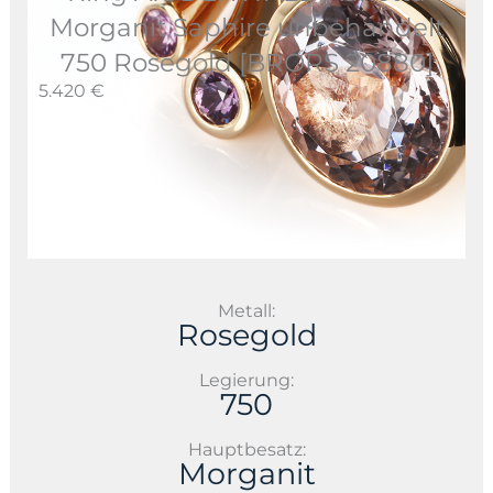
Morganit Saphire unbehandelt
750 Rosegold [BRORS 20880]
5.420 €
Metall:
Rosegold
Legierung:
750
Hauptbesatz:
Morganit