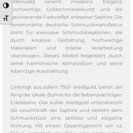
Odenwald vereint moderne Eleganz,
Umschalten auf hohe Kontraste
hochwertige Goldschmiedekunst und die
faszinierende Farbvielfalt erlesener Saphire. Die
Schrift vergrößern
renommierte deutsche Schmuckmanufaktur
steht für exklusive Schmuckkreationen, die
durch kreative Gestaltung, hochwertige
Materialien und präzise Verarbeitung
überzeugen. Dieses Modell begeistert durch
seine harmonische Komposition und seine
lebendige Ausstrahlung.
Gefertigt aus edlem 750/- Weißgold, bietet der
Ring die ideale Bühne für die farbenprächtigen
Edelsteine. Das kühle Weißgold unterstreicht
die Leuchtkraft der Saphire und verleiht dem
Schmuckstück eine zeitlose und elegante
Wirkung. Mit einem Gesamtgewicht von ca.