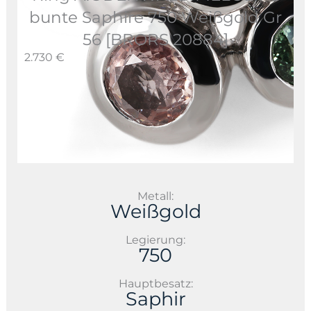
bunte Saphire 750 Weißgold Gr
56 [BRORS 20884]
2.730 €
Metall:
Weißgold
Legierung:
750
Hauptbesatz:
Saphir