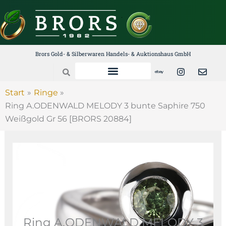
Zum
Inhalt
springen
Brors Gold- & Silberwaren Handels- & Auktionshaus GmbH
E
I
E
Search
b
n
n
a
s
v
y
t
e
Start
Ringe
a
l
Ring A.ODENWALD MELODY 3 bunte Saphire 750
g
o
r
p
Weißgold Gr 56 [BRORS 20884]
a
e
m
Ring A.ODENWALD MELODY 3