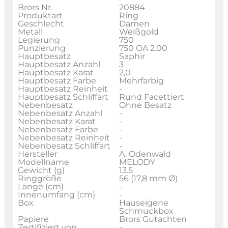
Brors Nr.
20884
Produktart
Ring
Geschlecht
Damen
Metall
Weißgold
Legierung
750
Punzierung
750 OA 2.00
Hauptbesatz
Saphir
Hauptbesatz Anzahl
3
Hauptbesatz Karat
2,0
Hauptbesatz Farbe
Mehrfarbig
Hauptbesatz Reinheit
-
Hauptbesatz Schliffart
Rund Facettiert
Nebenbesatz
Ohne Besatz
Nebenbesatz Anzahl
-
Nebenbesatz Karat
-
Nebenbesatz Farbe
-
Nebenbesatz Reinheit
-
Nebenbesatz Schliffart
-
Hersteller
A. Odenwald
Modellname
MELODY
Gewicht (g)
13.5
Ringgröße
56 (17,8 mm Ø)
Länge (cm)
-
Innenumfang (cm)
-
Box
Hauseigene
Schmuckbox
Papiere
Brors Gutachten
Zertifiziert von
-