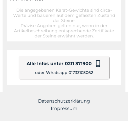
Die angegebenen Karat-Gewichte sind circa-
Werte und basieren auf dem gefassten Zustand
der Steine.
Präzise Angaben gelten nur, wenn in der
Artikelbeschreibung entsprechende Zertifikate
der Steine erwähnt werden.
Alle Infos unter 0211 371900
oder Whatsapp 01733103062
Datenschutzerklärung
Impressum