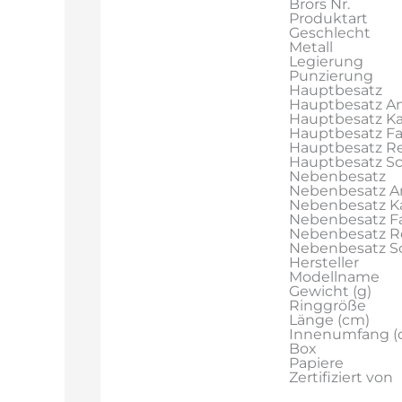
Brors Nr.
Produktart
Geschlecht
Metall
Legierung
Punzierung
Hauptbesatz
Hauptbesatz An
Hauptbesatz Ka
Hauptbesatz F
Hauptbesatz Re
Hauptbesatz Sch
Nebenbesatz
Nebenbesatz A
Nebenbesatz Ka
Nebenbesatz F
Nebenbesatz R
Nebenbesatz Sch
Hersteller
Modellname
Gewicht (g)
Ringgröße
Länge (cm)
Innenumfang (
Box
Papiere
Zertifiziert von