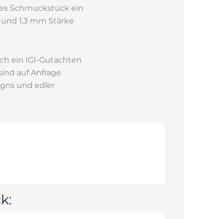
eses Schmuckstück ein
e und 1,3 mm Stärke
ch ein IGI-Gutachten
sind auf Anfrage
igns und edler
k: