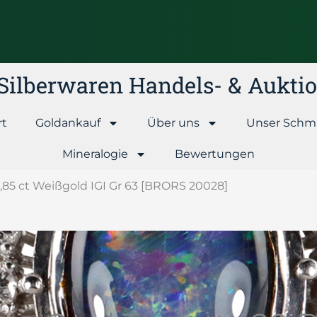
& Silberwaren Handels- & Aukt
rt
Goldankauf
Über uns
Unser Schm
Mineralogie
Bewertungen
 1,85 ct Weißgold IGI Gr 63 [BRORS 20028]