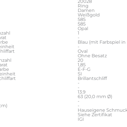
20028
Ring
Damen
Weißgold
585
585
Opal
zahl
1
rat
-
arbe
Blau (mit Farbspiel i
inheit
-
liffart
Oval
Ohne Besatz
nzahl
20
rat
1,85
arbe
E-F-G
einheit
SI
liffart
Brillantschliff
-
-
13.9
63 (20,0 mm Ø)
-
cm)
-
Hauseigene Schmuc
Siehe Zertifikat
IGI