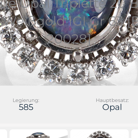
ue Opal Triplette 20 B
t Weißgold IGI Gr 63
20028]
Legierung:
Hauptbesatz:
585
Opal