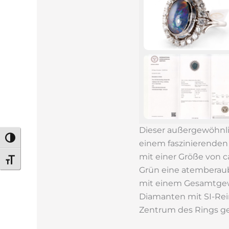
Dieser außergewöhnli
Umschalten auf hohe Kontraste
einem faszinierenden 
mit einer Größe von ca
Schrift vergrößern
Grün eine atemberaub
mit einem Gesamtgewi
Diamanten mit SI-Rein
Zentrum des Rings ge