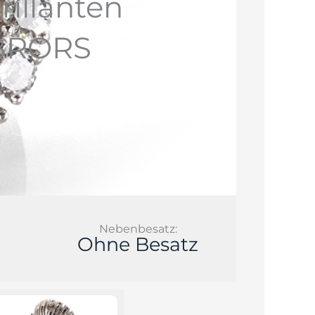
rillanten
 [BRORS
Nebenbesatz:
Ohne Besatz