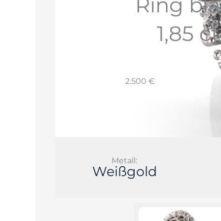
Ring bla
1,85 c
2.500 €
Metall:
Weißgold