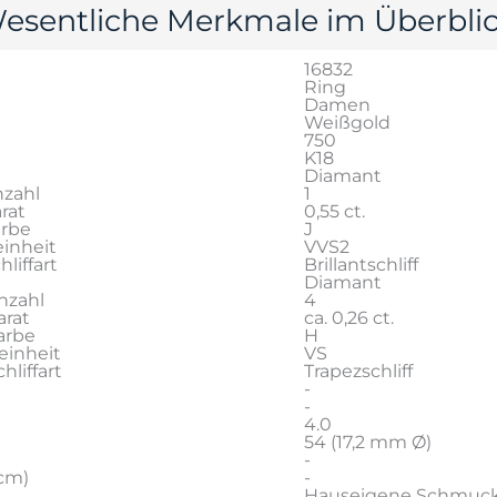
esentliche Merkmale im Überblic
16832
Ring
Damen
Weißgold
750
K18
Diamant
zahl
1
rat
0,55 ct.
arbe
J
inheit
VVS2
liffart
Brillantschliff
Diamant
nzahl
4
rat
ca. 0,26 ct.
arbe
H
einheit
VS
liffart
Trapezschliff
-
-
4.0
54 (17,2 mm Ø)
-
cm)
-
Hauseigene Schmuc