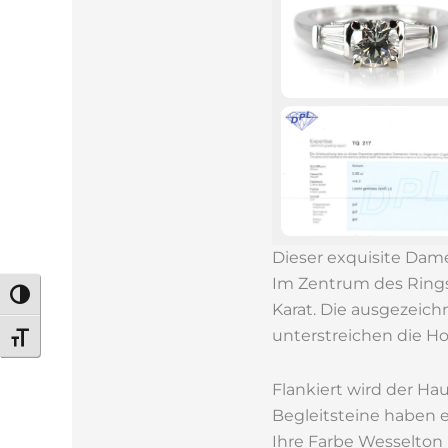
Dieser exquisite Dam
Im Zentrum des Rings 
Umschalten auf hohe Kontraste
Karat. Die ausgezeich
unterstreichen die H
Schrift vergrößern
Flankiert wird der Ha
Begleitsteine haben 
Ihre Farbe Wesselton 