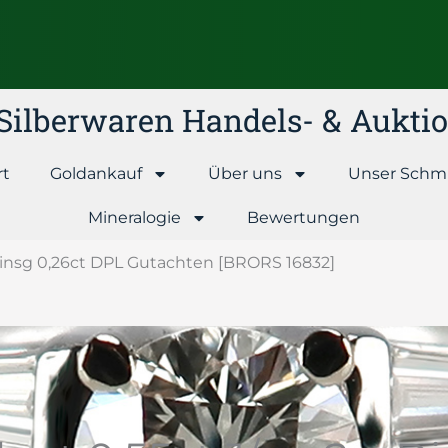
& Silberwaren Handels- & Aukt
rt
Goldankauf
Über uns
Unser Schm
Mineralogie
Bewertungen
n insg 0,26ct DPL Gutachten [BRORS 16832]