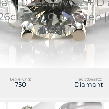
llant 0,55ct J/vvs2 + 
,26ct DPL Gutachten
16832]
Legierung:
Hauptbesatz:
750
Diamant