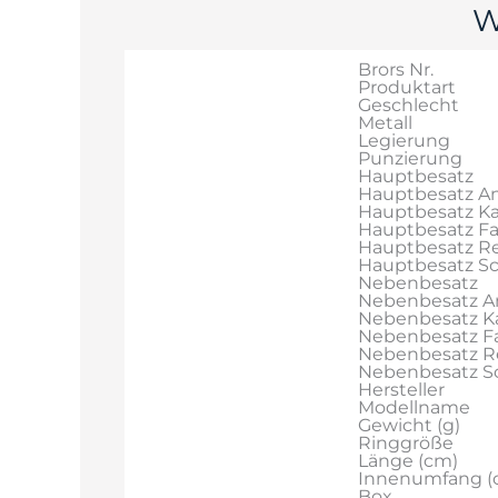
W
Brors Nr.
Produktart
Geschlecht
Metall
Legierung
Punzierung
Hauptbesatz
Hauptbesatz An
Hauptbesatz Ka
Hauptbesatz F
Hauptbesatz Re
Hauptbesatz Sch
Nebenbesatz
Nebenbesatz A
Nebenbesatz Ka
Nebenbesatz F
Nebenbesatz R
Nebenbesatz Sch
Hersteller
Modellname
Gewicht (g)
Ringgröße
Länge (cm)
Innenumfang (
Box