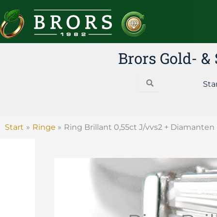
Zum
Inhalt
springen
Brors Gold- 
Search
Sta
Start
Ringe
Ring Brillant 0,55ct J/vvs2 + Diamante