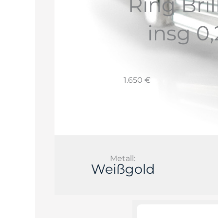
Ring Bri
insg 0
1.650 €
Metall:
Weißgold