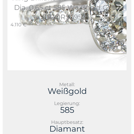
Dia. 0,65 ct 585 Weißgold Gr 53
[BRORS 19535]
4.110 €
Metall:
Weißgold
Legierung:
585
Hauptbesatz:
Diamant