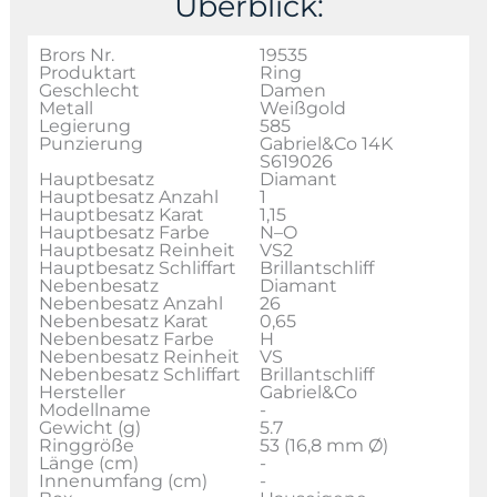
Überblick:
Brors Nr.
19535
Produktart
Ring
Geschlecht
Damen
Metall
Weißgold
Legierung
585
Punzierung
Gabriel&Co 14K
S619026
Hauptbesatz
Diamant
Hauptbesatz Anzahl
1
Hauptbesatz Karat
1,15
Hauptbesatz Farbe
N–O
Hauptbesatz Reinheit
VS2
Hauptbesatz Schliffart
Brillantschliff
Nebenbesatz
Diamant
Nebenbesatz Anzahl
26
Nebenbesatz Karat
0,65
Nebenbesatz Farbe
H
Nebenbesatz Reinheit
VS
Nebenbesatz Schliffart
Brillantschliff
Hersteller
Gabriel&Co
Modellname
-
Gewicht (g)
5.7
Ringgröße
53 (16,8 mm Ø)
Länge (cm)
-
Innenumfang (cm)
-