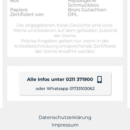
Box
Hauseigene
Schmuckbox
Papiere
Brors Gutachten
Zertifiziert von
DPL
Die angegebenen Karat-Gewichte sind circa-
Werte und basieren auf dem gefassten Zustand
der Steine.
Präzise Angaben gelten nur, wenn in der
Artikelbeschreibung entsprechende Zertifikate
der Steine erwähnt werden.
Alle Infos unter 0211 371900
oder Whatsapp 01733103062
Datenschutzerklärung
Impressum