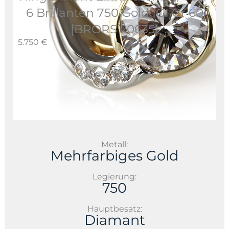
6 Brillanten 750 Gold IGI Gr 60
[BRORS 20635]
5.750 €
Metall:
Mehrfarbiges Gold
Legierung:
750
Hauptbesatz:
Diamant