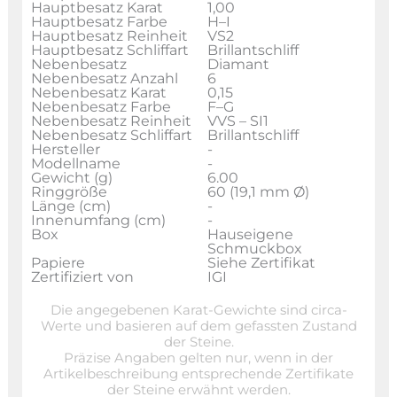
Hauptbesatz Karat
1,00
Hauptbesatz Farbe
H–I
Hauptbesatz Reinheit
VS2
Hauptbesatz Schliffart
Brillantschliff
Nebenbesatz
Diamant
Nebenbesatz Anzahl
6
Nebenbesatz Karat
0,15
Nebenbesatz Farbe
F–G
Nebenbesatz Reinheit
VVS – SI1
Nebenbesatz Schliffart
Brillantschliff
Hersteller
-
Modellname
-
Gewicht (g)
6.00
Ringgröße
60 (19,1 mm Ø)
Länge (cm)
-
Innenumfang (cm)
-
Box
Hauseigene
Schmuckbox
Papiere
Siehe Zertifikat
Zertifiziert von
IGI
Die angegebenen Karat-Gewichte sind circa-
Werte und basieren auf dem gefassten Zustand
der Steine.
Präzise Angaben gelten nur, wenn in der
Artikelbeschreibung entsprechende Zertifikate
der Steine erwähnt werden.