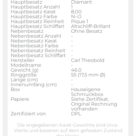
Hauptbesatz
Diamant
Hauptbesatz Anzahl
1
Hauptbesatz Karat
8,00
Hauptbesatz Farbe
N–O
Hauptbesatz Reinheit
Pique 1
Hauptbesatz Schliffart
Altschliff-Brillant
Nebenbesatz
Ohne Besatz
Nebenbesatz Anzahl
-
Nebenbesatz Karat
-
Nebenbesatz Farbe
-
Nebenbesatz Reinheit
-
Nebenbesatz Schliffart
-
Hersteller
Carl Theobold
Modellname
-
Gewicht (g)
46.0
Ringgröße
55 (17,5 mm Ø)
Länge (cm)
-
Innenumfang (cm)
-
Box
Hauseigene
Schmuckbox
Papiere
Siehe Zertifikat,
Original Rechnung
vorhanden
Zertifiziert von
DPL
Die angegebenen Karat-Gewichte sind circa-
Werte und basieren auf dem gefassten Zustand
der Steine.