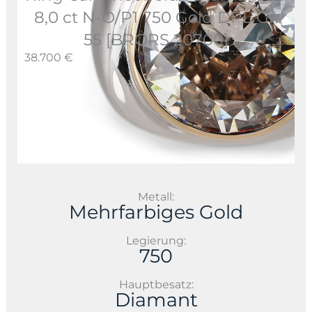
8,0 ct N-O/P1 750 Gold DPL Gr.
55 [BRORS 20700]
38.700 €
Metall:
Mehrfarbiges Gold
Legierung:
750
Hauptbesatz:
Diamant