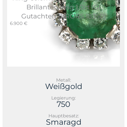
Brillanten insg 1,0ct IGI
Gutachten [BRORS 18350]
6.900 €
Metall:
Weißgold
Legierung:
750
Hauptbesatz:
Smaragd