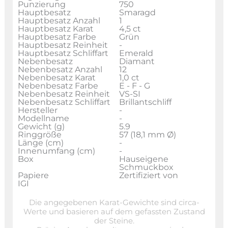
Punzierung
750
Hauptbesatz
Smaragd
Hauptbesatz Anzahl
1
Hauptbesatz Karat
4,5 ct
Hauptbesatz Farbe
Grün
Hauptbesatz Reinheit
-
Hauptbesatz Schliffart
Emerald
Nebenbesatz
Diamant
Nebenbesatz Anzahl
12
Nebenbesatz Karat
1,0 ct
Nebenbesatz Farbe
E - F - G
Nebenbesatz Reinheit
VS-SI
Nebenbesatz Schliffart
Brillantschliff
Hersteller
-
Modellname
-
Gewicht (g)
5.9
Ringgröße
57 (18,1 mm Ø)
Länge (cm)
-
Innenumfang (cm)
-
Box
Hauseigene
Schmuckbox
Papiere
Zertifiziert von
IGI
Die angegebenen Karat-Gewichte sind circa-
Werte und basieren auf dem gefassten Zustand
der Steine.