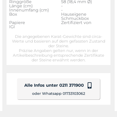
Ringgröße
58 (18,4 mm Ø)
Länge (cm)
-
Innenumfang (cm)
-
Box
Hauseigene
Schmuckbox
Papiere
Zertifiziert von
IGI
Die angegebenen Karat-Gewichte sind circa-
Werte und basieren auf dem gefassten Zustand
der Steine.
Präzise Angaben gelten nur, wenn in der
Artikelbeschreibung entsprechende Zertifikate
der Steine erwähnt werden.
Alle Infos unter 0211 371900
oder Whatsapp 01733103062