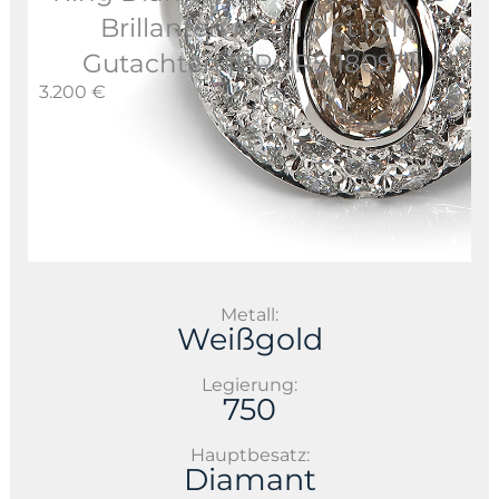
Brillanten insg 1,0 ct IGI
Gutachten [BRORS 18097]
3.200 €
Metall:
Weißgold
Legierung:
750
Hauptbesatz:
Diamant