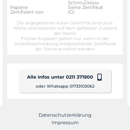
Schmuckbox
Papiere
Siehe Zertifikat
Zertifiziert von
IGI
Die angegebenen Karat-Gewichte sind circa-
Werte und basieren auf dem gefassten Zustand
der Steine.
Präzise Angaben gelten nur, wenn in der
Artikelbeschreibung entsprechende Zertifikate
der Steine erwähnt werden.
Alle Infos unter 0211 371900
oder Whatsapp 01733103062
Datenschutzerklärung
Impressum