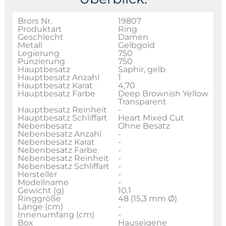
Brors Nr.
19807
Produktart
Ring
Geschlecht
Damen
Metall
Gelbgold
Legierung
750
Punzierung
750
Hauptbesatz
Saphir, gelb
Hauptbesatz Anzahl
1
Hauptbesatz Karat
4,70
Hauptbesatz Farbe
Deep Brownish Yellow
Transparent
Hauptbesatz Reinheit
-
Hauptbesatz Schliffart
Heart Mixed Cut
Nebenbesatz
Ohne Besatz
Nebenbesatz Anzahl
-
Nebenbesatz Karat
-
Nebenbesatz Farbe
-
Nebenbesatz Reinheit
-
Nebenbesatz Schliffart
-
Hersteller
-
Modellname
-
Gewicht (g)
10.1
Ringgröße
48 (15,3 mm Ø)
Länge (cm)
-
Innenumfang (cm)
-
Box
Hauseigene