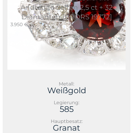
Andradite Selten 2,5 ct + 32
Diamanten [BRORS 19772]
3.950 €
Metall:
Weißgold
Legierung:
585
Hauptbesatz:
Granat