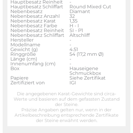
Hauptbesatz Reinheit
-
Hauptbesatz Schliffart
Round Mixed Cut
Nebenbesatz
Diamant
Nebenbesatz Anzahl
32
Nebenbesatz Karat
1,35
Nebenbesatz Farbe
H - I
Nebenbesatz Reinheit
SI - P1
Nebenbesatz Schliffart
Altschliff
Hersteller
-
Modellname
-
Gewicht (g)
4.51
Ringgröße
54 (17,2 mm Ø)
Länge (cm)
-
Innenumfang (cm)
-
Box
Hauseigene
Schmuckbox
Papiere
Siehe Zertifikat
Zertifiziert von
IGI
Die angegebenen Karat-Gewichte sind circa-
Werte und basieren auf dem gefassten Zustand
der Steine.
Präzise Angaben gelten nur, wenn in der
Artikelbeschreibung entsprechende Zertifikate
der Steine erwähnt werden.