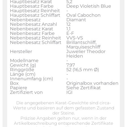
Hauptbesatz Karat
5,2
Hauptbesatz Farbe
Deep Violetish Blue
Hauptbesatz Reinheit
-
Hauptbesatz Schliffart
Oval Cabochon
Nebenbesatz
Diamant
Nebenbesatz Anzahl
12
Nebenbesatz Karat
1,1
Nebenbesatz Farbe
E-F
Nebenbesatz Reinheit
VVS-VS
Nebenbesatz Schliffart
Brillantschliff,
Marquiseschliff
Hersteller
Juwelier Theodor
Heiden
Modellname
-
Gewicht (g)
7.97
Ringgröße
52 (16,5 mm Ø)
Länge (cm)
-
Innenumfang (cm)
-
Box
Originalbox vorhanden
Papiere
Siehe Zertifikat
Zertifiziert von
IGI
Die angegebenen Karat-Gewichte sind circa-
Werte und basieren auf dem gefassten Zustand
der Steine.
Präzise Angaben gelten nur, wenn in der
Artikelbeschreibung entsprechende Zertifikate