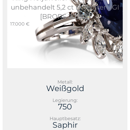
unbehandelt 5,2 ct Brillanten IGI
[BRORS 20257]
17.000 €
Metall:
Weißgold
Legierung:
750
Hauptbesatz:
Saphir