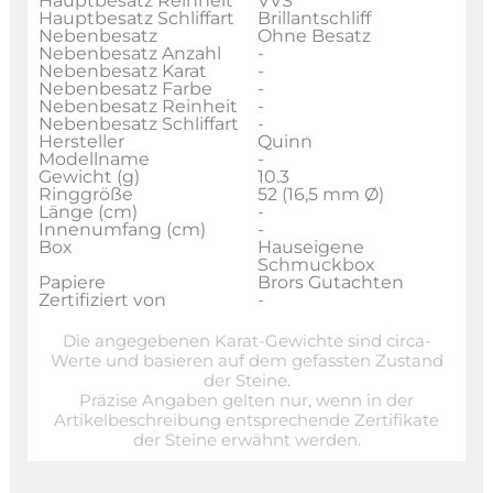
Hauptbesatz Reinheit
VVS
Hauptbesatz Schliffart
Brillantschliff
Nebenbesatz
Ohne Besatz
Nebenbesatz Anzahl
-
Nebenbesatz Karat
-
Nebenbesatz Farbe
-
Nebenbesatz Reinheit
-
Nebenbesatz Schliffart
-
Hersteller
Quinn
Modellname
-
Gewicht (g)
10.3
Ringgröße
52 (16,5 mm Ø)
Länge (cm)
-
Innenumfang (cm)
-
Box
Hauseigene
Schmuckbox
Papiere
Brors Gutachten
Zertifiziert von
-
Die angegebenen Karat-Gewichte sind circa-
Werte und basieren auf dem gefassten Zustand
der Steine.
Präzise Angaben gelten nur, wenn in der
Artikelbeschreibung entsprechende Zertifikate
der Steine erwähnt werden.