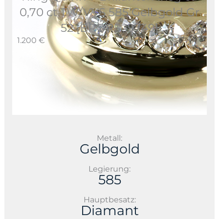
0,70 ct TW/VVS 585 Gelbgold Gr
52 [BRORS 19749]
1.200 €
Metall:
Gelbgold
Legierung:
585
Hauptbesatz:
Diamant