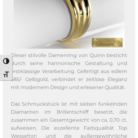
Dieser stilvolle Damenring von Quinn besticht
Umschalten auf hohe Kontraste
durch seine harmonische Gestaltung und
erstklassige Verarbeitung. Gefertigt aus edlem
Schrift vergrößern
585/- Gelbgold, verbindet er zeitlose Eleganz
mit modernem Design und erlesener Qualität.
Das Schmuckstück ist mit sieben funkelnden
Diamanten im Brillantschliff besetzt, die
zusammen ein Gesamtgewicht von ca. 0,70 ct.
aufweisen. Die exzellente Farbqualität Top
Wesselton und die außergewöhnliche