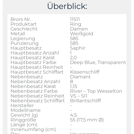
Überblick:
Brors Nr.
11511
Produktart
Ring
Geschlecht
Damen
Metall
Weißgold
Legierung
585
Punzierung
585
Hauptbesatz
Saphir
Hauptbesatz Anzahl
1
Hauptbesatz Karat
2,0
Hauptbesatz Farbe
Deep Blue, Transparent
Hauptbesatz Reinheit
-
Hauptbesatz Schliffart
Kissenschliff
Nebenbesatz
Diamant
Nebenbesatz Anzahl
8
Nebenbesatz Karat
1,15
Nebenbesatz Farbe
River – Top Wesselton
Nebenbesatz Reinheit
VS – SI1
Nebenbesatz Schliffart
Brillantschliff
Hersteller
-
Modellname
-
Gewicht (g)
4.5
Ringgröße
55 (17,5 mm Ø)
Länge (cm)
-
Innenumfang (cm)
-