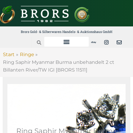
Zum
Inhalt
springen
Brors Gold- & Silberwaren Handels- & Auktionshaus GmbH
E
I
E
Search
b
n
n
a
s
v
y
t
e
Start
Ringe
a
l
Ring Saphir Myanmar Burma unbehandelt 2 ct
g
o
r
p
Billanten River/TW IGI [BRORS 11511]
a
e
m
Ring Saphir Myanmar Burma