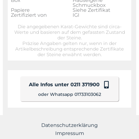
Box
Hauseigene
Schmuckbox
Papiere
Siehe Zertifikat
Zertifiziert von
IGI
Die angegebenen Karat-Gewichte sind circa-
Werte und basieren auf dem gefassten Zustand
der Steine.
Präzise Angaben gelten nur, wenn in der
Artikelbeschreibung entsprechende Zertifikate
der Steine erwähnt werden.
Alle Infos unter 0211 371900
oder Whatsapp 01733103062
Datenschutzerklärung
Impressum