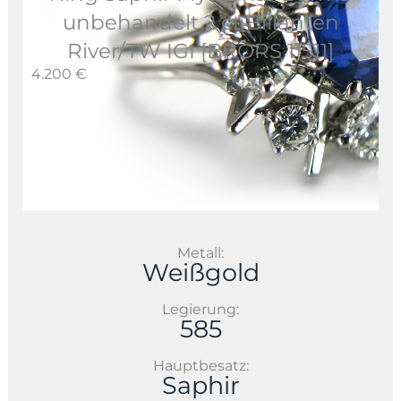
unbehandelt 2 ct Billanten
River/TW IGI [BRORS 11511]
4.200 €
Metall:
Weißgold
Legierung:
585
Hauptbesatz:
Saphir