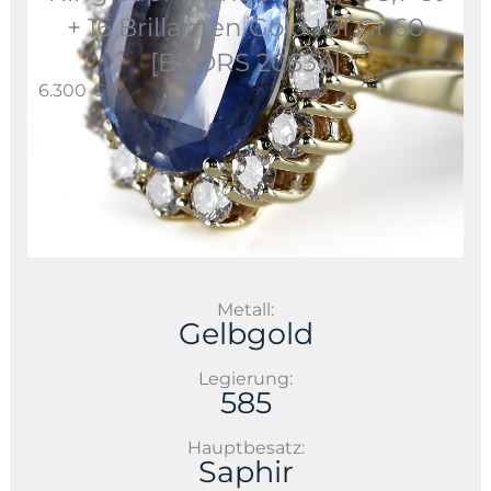
+ 16 Brillanten Gold IGI Gr 60
[BRORS 20634]
6.300 €
Metall:
Gelbgold
Legierung:
585
Hauptbesatz:
Saphir