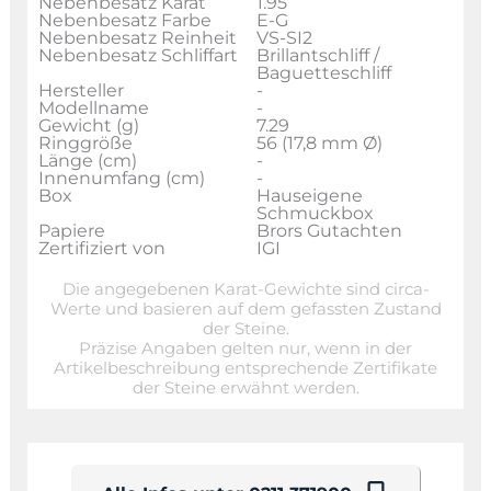
Nebenbesatz Karat
1.95
Nebenbesatz Farbe
E-G
Nebenbesatz Reinheit
VS-SI2
Nebenbesatz Schliffart
Brillantschliff /
Baguetteschliff
Hersteller
-
Modellname
-
Gewicht (g)
7.29
Ringgröße
56 (17,8 mm Ø)
Länge (cm)
-
Innenumfang (cm)
-
Box
Hauseigene
Schmuckbox
Papiere
Brors Gutachten
Zertifiziert von
IGI
Die angegebenen Karat-Gewichte sind circa-
Werte und basieren auf dem gefassten Zustand
der Steine.
Präzise Angaben gelten nur, wenn in der
Artikelbeschreibung entsprechende Zertifikate
der Steine erwähnt werden.