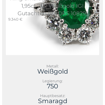
1,95ct 750 Weißgold IGI
Gutachten [BRORS 10829]
9.340 €
Metall:
Weißgold
Legierung:
750
Hauptbesatz:
Smaragd