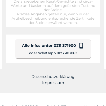
Die angegebenen Karat-Gewichte sind circa-
Werte und basieren auf dem gefassten Zustand
der Steine.
Präzise Angaben gelten nur, wenn in der
Artikelbeschreibung entsprechende Zertifikate
der Steine erwähnt werden.
Alle Infos unter 0211 371900
oder Whatsapp 01733103062
Datenschutzerklärung
Impressum