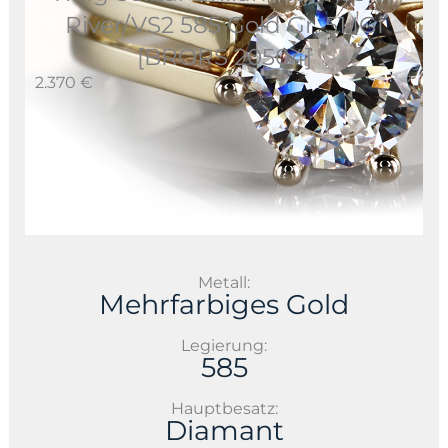
River/VS2 585 Gold Gr. 51 IGI
[BRORS 20504]
2.370 €
Metall:
Mehrfarbiges Gold
Legierung:
585
Hauptbesatz:
Diamant