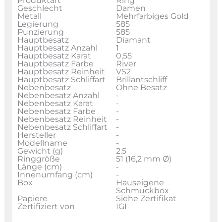
Produktart
Ring
Geschlecht
Damen
Metall
Mehrfarbiges Gold
Legierung
585
Punzierung
585
Hauptbesatz
Diamant
Hauptbesatz Anzahl
1
Hauptbesatz Karat
0,55
Hauptbesatz Farbe
River
Hauptbesatz Reinheit
VS2
Hauptbesatz Schliffart
Brillantschliff
Nebenbesatz
Ohne Besatz
Nebenbesatz Anzahl
-
Nebenbesatz Karat
-
Nebenbesatz Farbe
-
Nebenbesatz Reinheit
-
Nebenbesatz Schliffart
-
Hersteller
-
Modellname
-
Gewicht (g)
2.5
Ringgröße
51 (16,2 mm Ø)
Länge (cm)
-
Innenumfang (cm)
-
Box
Hauseigene
Schmuckbox
Papiere
Siehe Zertifikat
Zertifiziert von
IGI